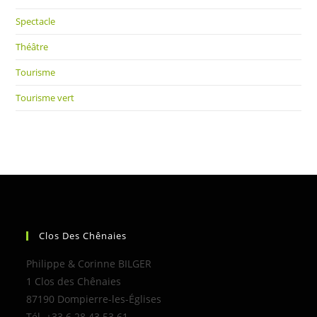
Spectacle
Théâtre
Tourisme
Tourisme vert
Clos Des Chênaies
Philippe & Corinne BILGER
1 Clos des Chênaies
87190 Dompierre-les-Églises
Tél. +33 6 28 43 53 61