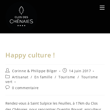
Skip
to
content
Happy culture !
Auteur/autrice
Publication
Corinne & Philippe Bilger
14 juin 2017
de
publiée :
Post
Artisanat
/
En famille
/
Tourisme
/
Tourisme
la
category:
vert
publication :
Commentaires
0 commentaire
de
la
publication :
Rendez-vous à Saint Sulpice les Feuilles, à 17km du Clos
des Chênaies, pour rencontrer Quentin Bouyat, apiculteur