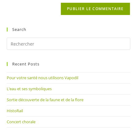
de
comment
votre
site
(facultatif)
Search
Pre
Es
to
Recent Posts
clo
the
Pour votre santé nous utilisons Vapodil
sea
pan
L’eau et ses symboliques
Sortie découverte de la faune et de la flore
HistoRail
Concert chorale