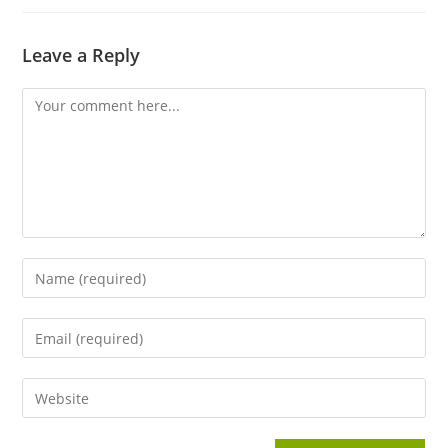
Leave a Reply
Comment
Enter
your
name
Enter
or
your
username
email
Enter
to
address
your
comment
to
website