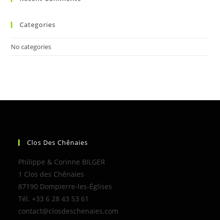
Categories
No categories
Clos Des Chênaies
Philippe & Corinne BILGER
1 Clos des Chênaies
87190 Dompierre-les-Églises
Tél. +33 6 28 43 53 61
contact@closdeschenaies.com