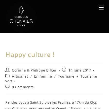
Skip
to
content
Happy culture !
Post
Post
Corinne & Philippe Bilger
14 June 2017
author:
published:
Post
Artisanat
/
En famille
/
Tourisme
/
Tourisme
category:
vert
Post
0 Comments
comments:
Rendez-vous à Saint Sulpice les Feuilles, à 17km du Clos
des Chênaies, pour rencontrer Quentin Bouyat, apiculteur