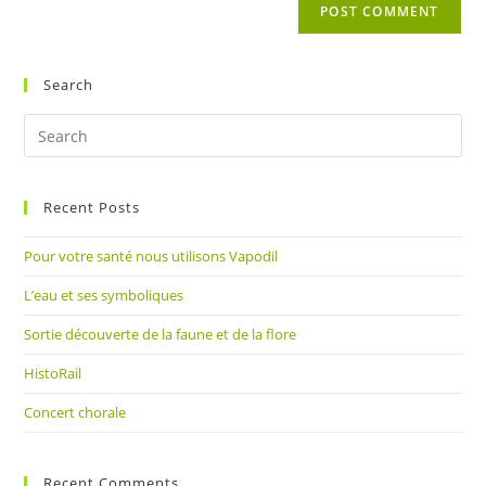
comment
URL
(optional)
Search
Pre
Es
to
Recent Posts
clo
the
Pour votre santé nous utilisons Vapodil
sea
pan
L’eau et ses symboliques
Sortie découverte de la faune et de la flore
HistoRail
Concert chorale
Recent Comments