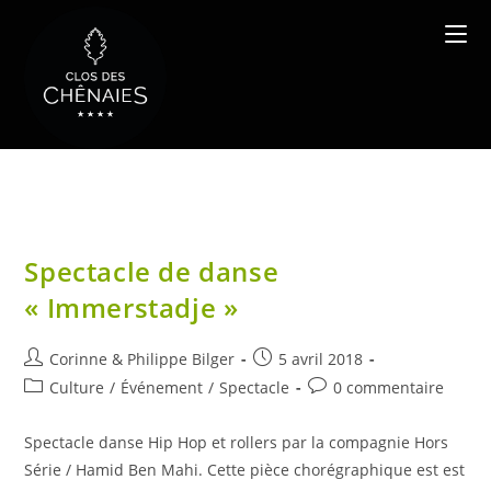
Skip
to
content
Spectacle de danse
« Immerstadje »
Auteur/autrice
Publication
Corinne & Philippe Bilger
5 avril 2018
de
publiée :
Post
Commentaires
Culture
/
Événement
/
Spectacle
0 commentaire
la
category:
de
publication :
la
Spectacle danse Hip Hop et rollers par la compagnie Hors
publication :
Série / Hamid Ben Mahi. Cette pièce chorégraphique est est