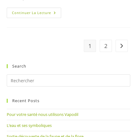
Les
Continuer La Lecture
Loups
De
Chabrières
1
2
Aller à 
Search
Pre
Es
to
Recent Posts
clo
the
Pour votre santé nous utilisons Vapodil
sea
pan
L’eau et ses symboliques
Sortie découverte de la faune et de la flore