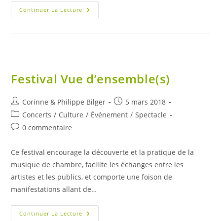
Festival
Continuer La Lecture
Graines
De
Rue
Festival Vue d’ensemble(s)
Auteur/autrice
Publication
Corinne & Philippe Bilger
5 mars 2018
de
publiée :
Post
Concerts
/
Culture
/
Événement
/
Spectacle
la
category:
Commentaires
0 commentaire
publication :
de
la
Ce festival encourage la découverte et la pratique de la
publication :
musique de chambre, facilite les échanges entre les
artistes et les publics, et comporte une foison de
manifestations allant de…
Festival
Continuer La Lecture
Vue