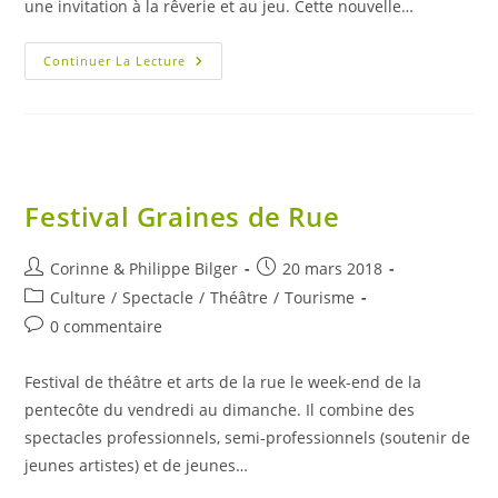
une invitation à la rêverie et au jeu. Cette nouvelle…
Spectacle
Continuer La Lecture
De
Danse
« Immerstadje »
Festival Graines de Rue
Auteur/autrice
Publication
Corinne & Philippe Bilger
20 mars 2018
de
publiée :
Post
Culture
/
Spectacle
/
Théâtre
/
Tourisme
la
category:
Commentaires
0 commentaire
publication :
de
la
Festival de théâtre et arts de la rue le week-end de la
publication :
pentecôte du vendredi au dimanche. Il combine des
spectacles professionnels, semi-professionnels (soutenir de
jeunes artistes) et de jeunes…