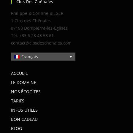
Clos Des Chênaies
Philippe & Corinne BILGER
1 Clos des Chênaies
87190 Dompierre-les-Églises
Tél. +33 6 28 43 53 61
contact@closdeschenaies.com
Français
ACCUEIL
LE DOMAINE
NOS ÉCOGÎTES
TARIFS
INFOS UTILES
BON CADEAU
BLOG