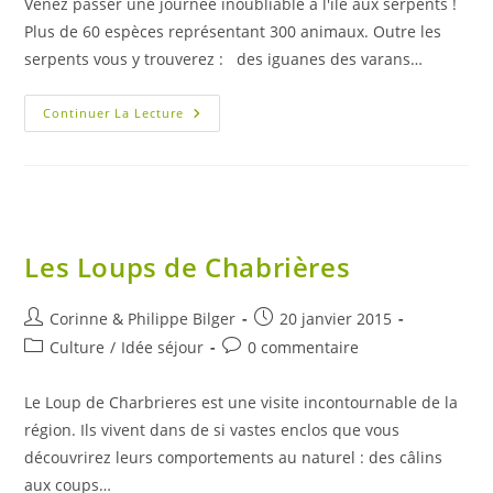
Venez passer une journée inoubliable à l'île aux serpents !
publication :
Plus de 60 espèces représentant 300 animaux. Outre les
serpents vous y trouverez : des iguanes des varans…
L’Île
Continuer La Lecture
Au
Serpents
Les Loups de Chabrières
Auteur/autrice
Publication
Corinne & Philippe Bilger
20 janvier 2015
de
publiée :
Post
Commentaires
Culture
/
Idée séjour
0 commentaire
la
category:
de
publication :
la
Le Loup de Charbrieres est une visite incontournable de la
publication :
région. Ils vivent dans de si vastes enclos que vous
découvrirez leurs comportements au naturel : des câlins
aux coups…