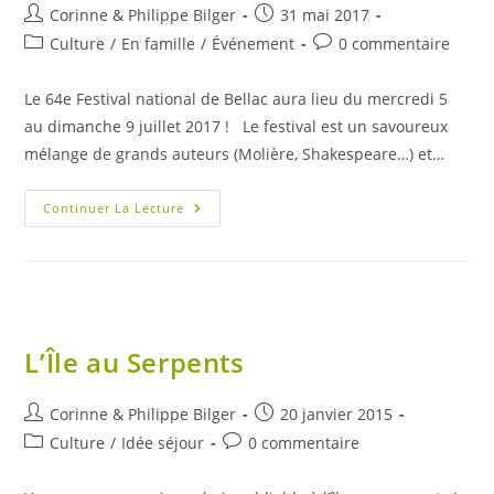
Auteur/autrice
Publication
Corinne & Philippe Bilger
31 mai 2017
de
publiée :
Post
Commentaires
Culture
/
En famille
/
Événement
0 commentaire
la
category:
de
publication :
la
Le 64e Festival national de Bellac aura lieu du mercredi 5
publication :
au dimanche 9 juillet 2017 ! Le festival est un savoureux
mélange de grands auteurs (Molière, Shakespeare…) et…
64e
Continuer La Lecture
Festival
De
Bellac
L’Île au Serpents
Auteur/autrice
Publication
Corinne & Philippe Bilger
20 janvier 2015
de
publiée :
Post
Commentaires
Culture
/
Idée séjour
0 commentaire
la
category:
de
publication :
la