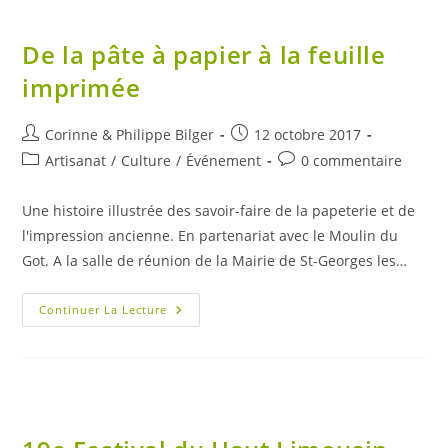
De la pâte à papier à la feuille
imprimée
Auteur/autrice
Publication
Corinne & Philippe Bilger
12 octobre 2017
de
publiée :
Post
Commentaires
Artisanat
/
Culture
/
Événement
0 commentaire
la
category:
de
publication :
la
Une histoire illustrée des savoir-faire de la papeterie et de
publication :
l'impression ancienne. En partenariat avec le Moulin du
Got. A la salle de réunion de la Mairie de St-Georges les…
De
Continuer La Lecture
La
Pâte
À
Papier
À
La
Feuille
Imprimée