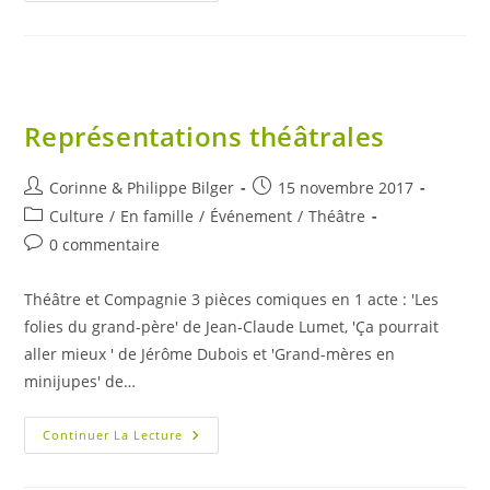
D’ensemble(s)
Représentations théâtrales
Auteur/autrice
Publication
Corinne & Philippe Bilger
15 novembre 2017
de
publiée :
Post
Culture
/
En famille
/
Événement
/
Théâtre
la
category:
Commentaires
0 commentaire
publication :
de
la
Théâtre et Compagnie 3 pièces comiques en 1 acte : 'Les
publication :
folies du grand-père' de Jean-Claude Lumet, 'Ça pourrait
aller mieux ' de Jérôme Dubois et 'Grand-mères en
minijupes' de…
Représentations
Continuer La Lecture
Théâtrales