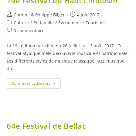
19e Festival du Haut Limousin
Auteur/autrice
Publication
Corinne & Philippe Bilger
4 juin 2017
de
publiée :
Post
Culture
/
En famille
/
Événement
/
Tourisme
la
category:
Commentaires
0 commentaire
publication :
de
la
La 19e édition aura lieu du 26 juillet au 13 août 2017 Ce
publication :
festival atypique mêle découverte musicale et patrimoniale.
Les différents styles de musique (classique, jazz, musique
du…
19e
Continuer La Lecture
Festival
Du
Haut
Limousin
64e Festival de Bellac