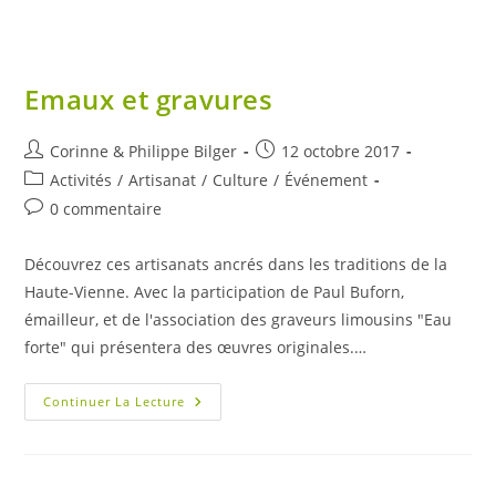
Emaux et gravures
Auteur/autrice
Publication
Corinne & Philippe Bilger
12 octobre 2017
de
publiée :
Post
Activités
/
Artisanat
/
Culture
/
Événement
la
category:
Commentaires
0 commentaire
publication :
de
la
Découvrez ces artisanats ancrés dans les traditions de la
publication :
Haute-Vienne. Avec la participation de Paul Buforn,
émailleur, et de l'association des graveurs limousins "Eau
forte" qui présentera des œuvres originales.…
Emaux
Continuer La Lecture
Et
Gravures