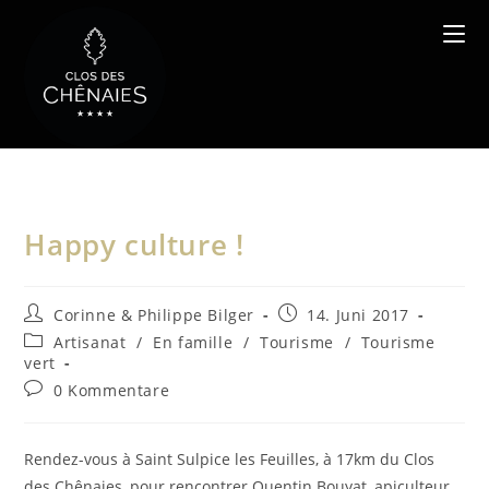
Zum
Inhalt
springen
Happy culture !
Beitrags-
Beitrag
Corinne & Philippe Bilger
14. Juni 2017
Autor:
veröffentlicht:
Beitrags-
Artisanat
/
En famille
/
Tourisme
/
Tourisme
Kategorie:
vert
Beitrags-
0 Kommentare
Kommentare:
Rendez-vous à Saint Sulpice les Feuilles, à 17km du Clos
des Chênaies, pour rencontrer Quentin Bouyat, apiculteur