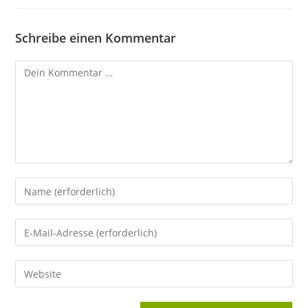
Schreibe einen Kommentar
Kommentar
Gib
deinen
Namen
Gib
oder
deine
Benutzernamen
E-
Gib
zum
Mail-
deine
Kommentieren
Adresse
Website-
ein