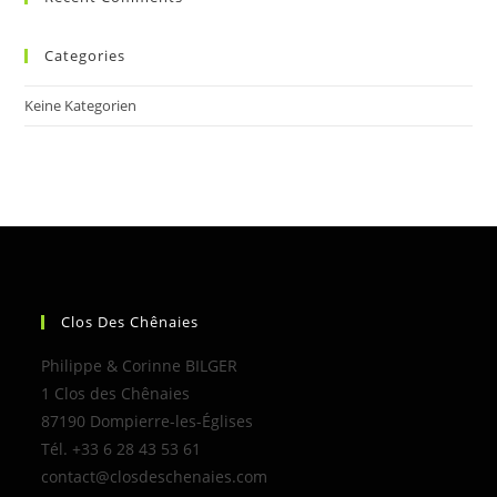
Categories
Keine Kategorien
Clos Des Chênaies
Philippe & Corinne BILGER
1 Clos des Chênaies
87190 Dompierre-les-Églises
Tél. +33 6 28 43 53 61
contact@closdeschenaies.com