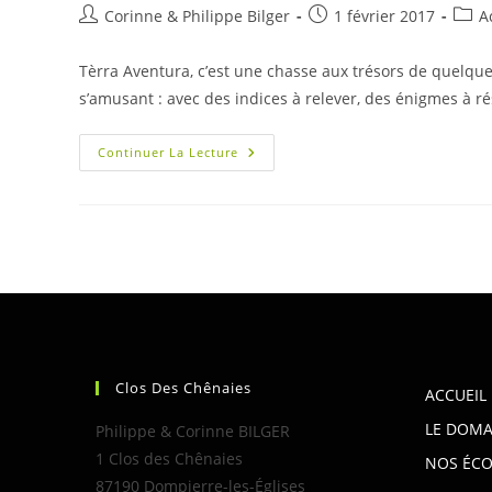
Auteur/autrice
Publication
Post
Corinne & Philippe Bilger
1 février 2017
A
de
publiée :
categ
la
Tèrra Aventura, c’est une chasse aux trésors de quelque
publication :
s’amusant : avec des indices à relever, des énigmes à 
Tèrra
Continuer La Lecture
Aventura
!
Clos Des Chênaies
ACCUEIL
LE DOMA
Philippe & Corinne BILGER
1 Clos des Chênaies
NOS ÉCO
87190 Dompierre-les-Églises