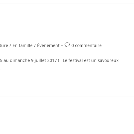
Commentaires
ture
/
En famille
/
Événement
0 commentaire
ry:
de
la
 5 au dimanche 9 juillet 2017 ! Le festival est un savoureux
publication :
…