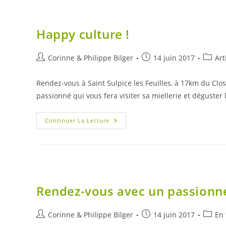
Happy culture !
Auteur/autrice
Publication
Post
Corinne & Philippe Bilger
14 juin 2017
Art
de
publiée :
catego
la
Rendez-vous à Saint Sulpice les Feuilles, à 17km du Clo
publication :
passionné qui vous fera visiter sa miellerie et déguster
Happy
Continuer La Lecture
Culture
!
Rendez-vous avec un passionn
Auteur/autrice
Publication
Post
Corinne & Philippe Bilger
14 juin 2017
En 
de
publiée :
catego