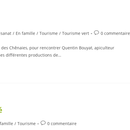
Commentaires
isanat
/
En famille
/
Tourisme
/
Tourisme vert
0 commentaire
ry:
de
la
s des Chênaies, pour rencontrer Quentin Bouyat, apiculteur
publication :
 les différentes productions de…
é
Commentaires
famille
/
Tourisme
0 commentaire
ry:
de