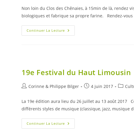
la
Non loin du Clos des Chênaies, à 15min de là, rendez vi
publication :
biologiques et fabrique sa propre farine. Rendez-vous
Rendez-
Continuer La Lecture
Vous
Avec
Un
Passionné
19e Festival du Haut Limousin
Auteur/autrice
Publication
Post
Corinne & Philippe Bilger
4 juin 2017
Cult
de
publiée :
categor
la
La 19e édition aura lieu du 26 juillet au 13 août 2017 
publication :
différents styles de musique (classique, jazz, musique 
19e
Continuer La Lecture
Festival
Du