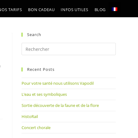
NOS TARIFS
BON CADEAU
INFOS UTILES
BLOG
Search
Press
Escape
to
e
Recent Posts
close
the
Pour votre santé nous utilisons Vapodil
search
panel.
L’eau et ses symboliques
Sortie découverte de la faune et de la flore
HistoRail
Concert chorale