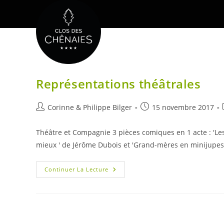
Skip
to
content
Représentations théâtrales
Auteur/autrice
Publication
Corinne & Philippe Bilger
15 novembre 2017
de
publiée :
la
Théâtre et Compagnie 3 pièces comiques en 1 acte : 'Les
publication :
mieux ' de Jérôme Dubois et 'Grand-mères en minijupes
Représentations
Continuer La Lecture
Théâtrales