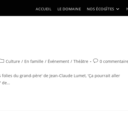
ACCUEIL
LE DOMAINE
NOS ÉCOGÎTES
Post
Commentaires
Culture
/
En famille
/
Événement
/
Théâtre
0 commentair
category:
de
la
 folies du grand-père' de Jean-Claude Lumet, 'Ça pourrait aller
publication :
' de…