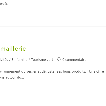
publication :
urs à…
maillerie
Commentaires
ivités
/
En famille
/
Tourisme vert
0 commentaire
ry:
de
la
'environnement du verger et déguster ses bons produits. Une offre
publication :
ions autour du…