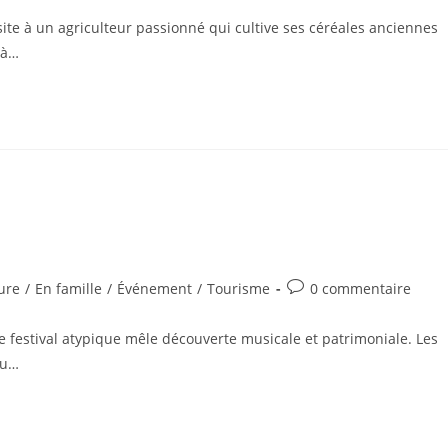
la
site à un agriculteur passionné qui cultive ses céréales anciennes
publication :
 à…
Commentaires
ure
/
En famille
/
Événement
/
Tourisme
0 commentaire
y:
de
la
Ce festival atypique mêle découverte musicale et patrimoniale. Les
publication :
du…