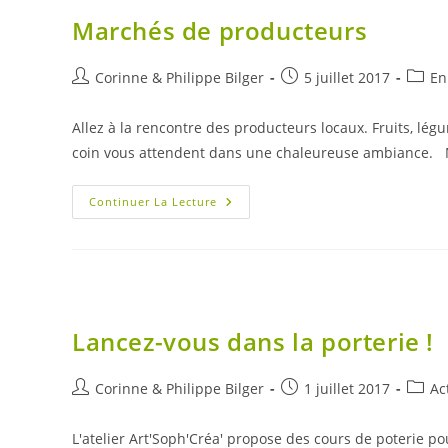
Marchés de producteurs
Auteur/autrice
Publication
Post
Corinne & Philippe Bilger
5 juillet 2017
En
de
publiée :
catego
la
Allez à la rencontre des producteurs locaux. Fruits, lég
publication :
coin vous attendent dans une chaleureuse ambiance. 
Marchés
Continuer La Lecture
De
Producteurs
Lancez-vous dans la porterie !
Auteur/autrice
Publication
Post
Corinne & Philippe Bilger
1 juillet 2017
Ac
de
publiée :
catego
la
L'atelier Art'Soph'Créa' propose des cours de poterie p