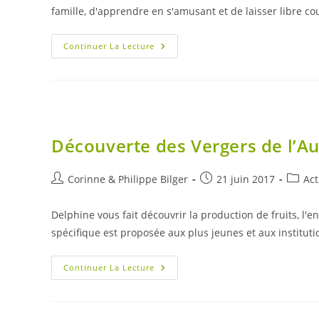
publication :
famille, d'apprendre en s'amusant et de laisser libre co
Lancez-
Continuer La Lecture
Vous
Dans
La
Porterie
!
Découverte des Vergers de l’Au
Auteur/autrice
Publication
Post
Corinne & Philippe Bilger
21 juin 2017
Act
de
publiée :
catego
la
Delphine vous fait découvrir la production de fruits, l
publication :
spécifique est proposée aux plus jeunes et aux institut
Découverte
Continuer La Lecture
Des
Vergers
De
L’Aumaillerie