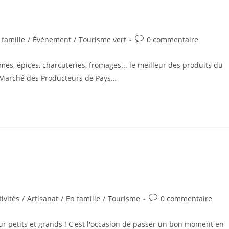
Commentaires
 famille
/
Événement
/
Tourisme vert
0 commentaire
ry:
de
la
umes, épices, charcuteries, fromages... le meilleur des produits du
publication :
Marché des Producteurs de Pays…
Commentaires
tivités
/
Artisanat
/
En famille
/
Tourisme
0 commentaire
ry:
de
la
our petits et grands ! C'est l'occasion de passer un bon moment en