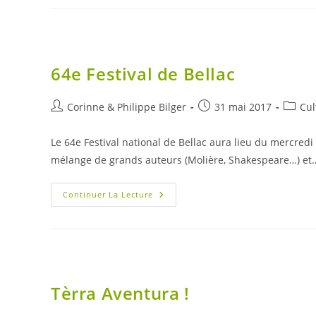
Haut
Limousin
64e Festival de Bellac
Auteur/autrice
Publication
Post
Corinne & Philippe Bilger
31 mai 2017
Cul
de
publiée :
catego
la
Le 64e Festival national de Bellac aura lieu du mercredi
publication :
mélange de grands auteurs (Molière, Shakespeare…) et
64e
Continuer La Lecture
Festival
De
Bellac
Tèrra Aventura !