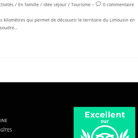
Commentaires
ctivités
/
En famille
/
Idée séjour
/
Tourisme
0 commentaire
ory:
de
la
s kilomètres qui permet de découvrir le territoire du Limousin en
publication :
résoudre…
INE
GÎTES