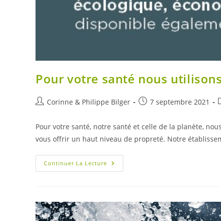
Pour votre santé nous utilison
Auteur/autrice
Publication
P
Corinne & Philippe Bilger
7 septembre 2021
de
publiée :
c
la
Pour votre santé, notre santé et celle de la planète, nou
publication :
vous offrir un haut niveau de propreté. Notre établiss
Pour
Continuer La Lecture
Votre
Santé
Nous
Utilisons
Vapodil