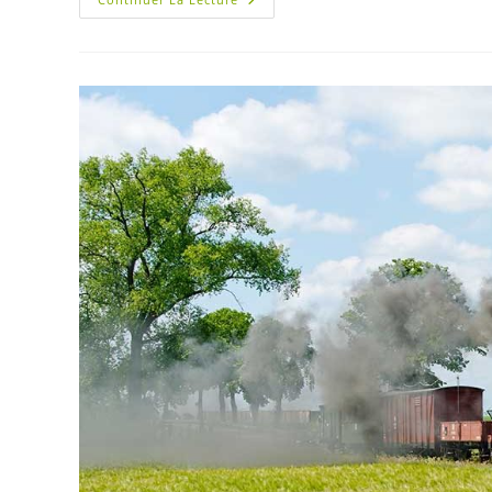
Découverte
De
La
Faune
Et
De
La
Flore