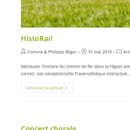
HistoRail
Auteur/autrice
Publication
Post
Corinne & Philippe Bilger
31 mai 2018
Act
de
publiée :
catego
la
Retrouvez l'histoire du chemin de fer dans la région avec
publication :
cornes', son exceptionnelle Traversothèque interactive
HistoRail
Continuer La Lecture
Concert chorale