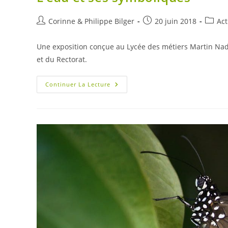
Auteur/autrice
Publication
Post
Corinne & Philippe Bilger
20 juin 2018
Act
de
publiée :
catego
la
Une exposition conçue au Lycée des métiers Martin Nada
publication :
et du Rectorat.
L’eau
Continuer La Lecture
Et
Ses
Symboliques