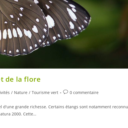
t de la flore
Commentaires
ivités
/
Nature
/
Tourisme vert
0 commentaire
ry:
de
la
el d'une grande richesse. Certains étangs sont notamment reconn
publication :
 Natura 2000. Cette…