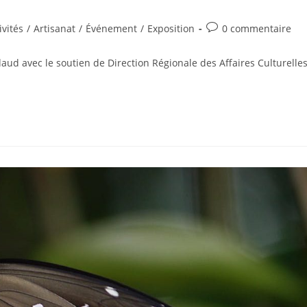
Commentaires
ivités
/
Artisanat
/
Événement
/
Exposition
0 commentaire
ry:
de
la
ud avec le soutien de Direction Régionale des Affaires Culturelle
publication :