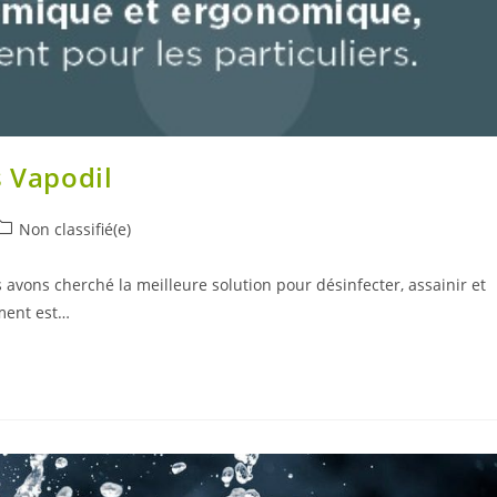
s Vapodil
ost
Non classifié(e)
ategory:
s avons cherché la meilleure solution pour désinfecter, assainir et
ement est…