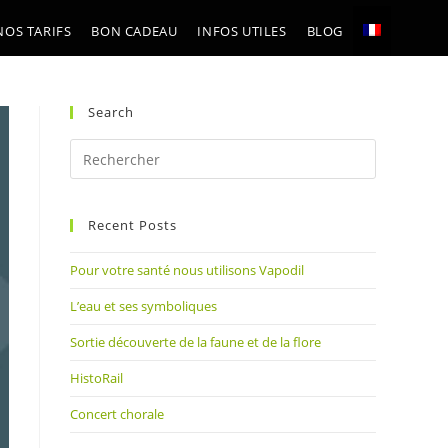
NOS TARIFS
BON CADEAU
INFOS UTILES
BLOG
Search
Press
Escape
to
Recent Posts
close
the
Pour votre santé nous utilisons Vapodil
search
panel.
L’eau et ses symboliques
Sortie découverte de la faune et de la flore
HistoRail
Concert chorale