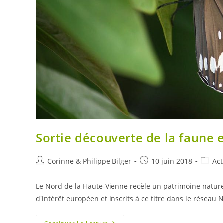
Sortie découverte de la faune e
Auteur/autrice
Publication
Post
Corinne & Philippe Bilger
10 juin 2018
Act
de
publiée :
catego
la
Le Nord de la Haute-Vienne recèle un patrimoine natur
publication :
d'intérêt européen et inscrits à ce titre dans le réseau
Sortie
Continuer La Lecture