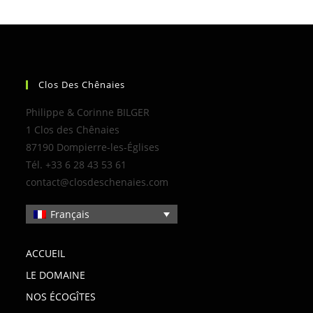
Clos Des Chênaies
Philippe & Corinne BILGER
1 Clos des Chênaies
87190 Dompierre-les-Églises
Tél. +33 6 28 43 53 61
contact@closdeschenaies.com
Français
ACCUEIL
LE DOMAINE
NOS ÉCOGÎTES