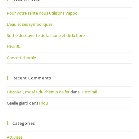
the
Pour votre santé nous utilisons Vapodil
sea
pan
L’eau et ses symboliques
Sortie découverte de la faune et de la flore
HistoRail
Concert chorale
Recent Comments
HistoRail, musée du chemin de fer
dans
HistoRail
Gaelle giard
dans
Filou
Categories
Activités