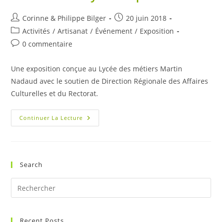
Auteur/autrice
Publication
Corinne & Philippe Bilger
20 juin 2018
de
publiée :
Post
Activités
/
Artisanat
/
Événement
/
Exposition
la
category:
Commentaires
0 commentaire
publication :
de
la
Une exposition conçue au Lycée des métiers Martin
publication :
Nadaud avec le soutien de Direction Régionale des Affaires
Culturelles et du Rectorat.
L’eau
Continuer La Lecture
Et
Ses
Symboliques
Search
Pre
Es
to
Recent Posts
clo