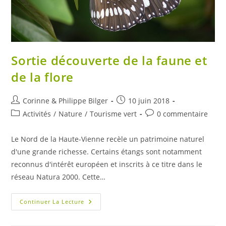
Sortie découverte de la faune et
de la flore
Auteur/autrice
Publication
Corinne & Philippe Bilger
10 juin 2018
de
publiée :
Post
Commentaires
Activités
/
Nature
/
Tourisme vert
0 commentaire
la
category:
de
publication :
la
Le Nord de la Haute-Vienne recèle un patrimoine naturel
publication :
d'une grande richesse. Certains étangs sont notamment
reconnus d'intérêt européen et inscrits à ce titre dans le
réseau Natura 2000. Cette…
Sortie
Continuer La Lecture
Découverte
De
La