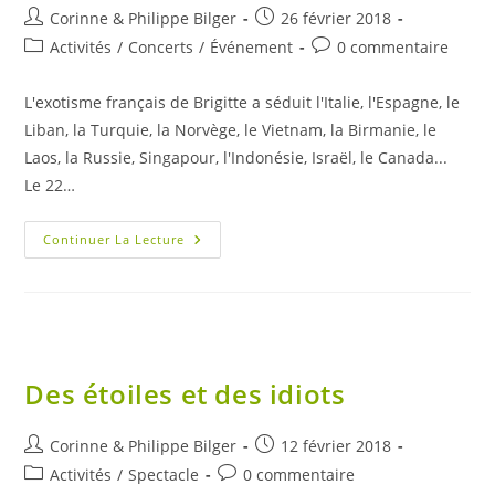
Auteur/autrice
Publication
Corinne & Philippe Bilger
26 février 2018
de
publiée :
Post
Commentaires
Activités
/
Concerts
/
Événement
0 commentaire
la
category:
de
publication :
la
L'exotisme français de Brigitte a séduit l'Italie, l'Espagne, le
publication :
Liban, la Turquie, la Norvège, le Vietnam, la Birmanie, le
Laos, la Russie, Singapour, l'Indonésie, Israël, le Canada...
Le 22…
Brigitte
Continuer La Lecture
Des étoiles et des idiots
Auteur/autrice
Publication
Corinne & Philippe Bilger
12 février 2018
de
publiée :
Post
Commentaires
Activités
/
Spectacle
0 commentaire
la