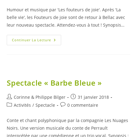
category:
de
publication :
la
Humour et musique par 'Les fouteurs de joie'. Après 'La
publication :
belle vie', les Fouteurs de joie sont de retour à Bellac avec
leur nouveau spectacle. Attendez-vous à tout ! Synopsis…
Des
Continuer La Lecture
Étoiles
Et
Des
Idiots
Spectacle « Barbe Bleue »
Auteur/autrice
Publication
Corinne & Philippe Bilger
31 janvier 2018
de
publiée :
Post
Commentaires
Activités
/
Spectacle
0 commentaire
la
category:
de
publication :
la
Conte et chant polyphonique par la compagnie Les Nuages
publication :
Noirs. Une version musicale du conte de Perrault
interprétée par une comédienne et un trio vocal. Synopsis :