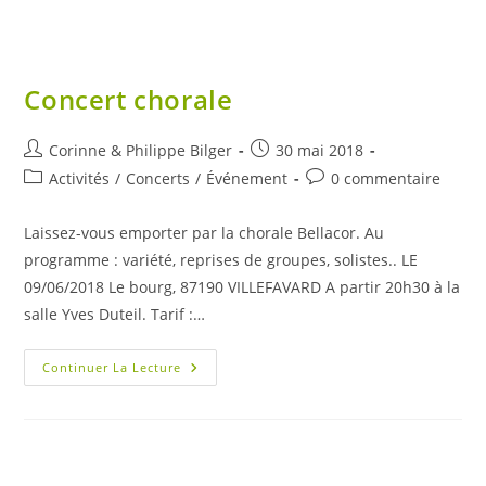
Faune
Et
De
La
Flore
Concert chorale
Auteur/autrice
Publication
Corinne & Philippe Bilger
30 mai 2018
de
publiée :
Post
Commentaires
Activités
/
Concerts
/
Événement
0 commentaire
la
category:
de
publication :
la
Laissez-vous emporter par la chorale Bellacor. Au
publication :
programme : variété, reprises de groupes, solistes.. LE
09/06/2018 Le bourg, 87190 VILLEFAVARD A partir 20h30 à la
salle Yves Duteil. Tarif :…
Concert
Continuer La Lecture
Chorale