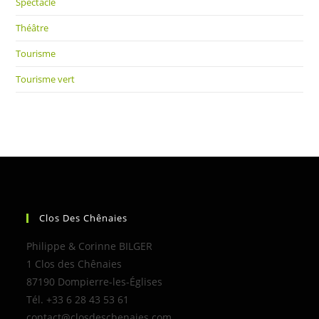
Spectacle
Théâtre
Tourisme
Tourisme vert
Clos Des Chênaies
Philippe & Corinne BILGER
1 Clos des Chênaies
87190 Dompierre-les-Églises
Tél. +33 6 28 43 53 61
contact@closdeschenaies.com