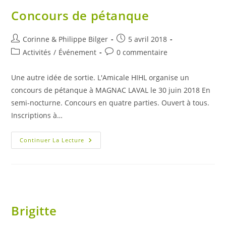
Concours de pétanque
Auteur/autrice
Publication
Corinne & Philippe Bilger
5 avril 2018
de
publiée :
Post
Commentaires
Activités
/
Événement
0 commentaire
la
category:
de
publication :
la
Une autre idée de sortie. L'Amicale HIHL organise un
publication :
concours de pétanque à MAGNAC LAVAL le 30 juin 2018 En
semi-nocturne. Concours en quatre parties. Ouvert à tous.
Inscriptions à…
Concours
Continuer La Lecture
De
Pétanque
Brigitte