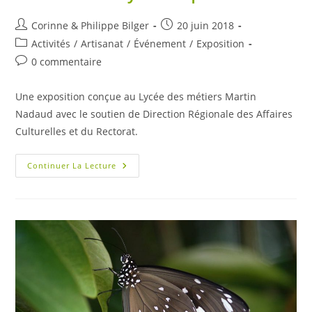
Auteur/autrice
Publication
Corinne & Philippe Bilger
20 juin 2018
de
publiée :
Post
Activités
/
Artisanat
/
Événement
/
Exposition
la
category:
Commentaires
0 commentaire
publication :
de
la
Une exposition conçue au Lycée des métiers Martin
publication :
Nadaud avec le soutien de Direction Régionale des Affaires
Culturelles et du Rectorat.
L’eau
Continuer La Lecture
Et
Ses
Symboliques