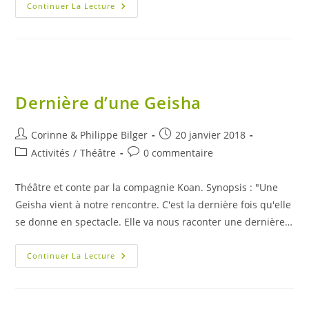
Espace
Continuer La Lecture
Météorite
Paul
Pellas
Dernière d’une Geisha
Auteur/autrice
Publication
Corinne & Philippe Bilger
20 janvier 2018
de
publiée :
Post
Commentaires
Activités
/
Théâtre
0 commentaire
la
category:
de
publication :
la
Théâtre et conte par la compagnie Koan. Synopsis : "Une
publication :
Geisha vient à notre rencontre. C'est la dernière fois qu'elle
se donne en spectacle. Elle va nous raconter une dernière…
Dernière
Continuer La Lecture
D’une
Geisha