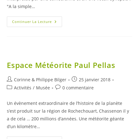
"A la simple…
Spectacle
Continuer La Lecture
« Barbe
Bleue »
Espace Météorite Paul Pellas
Auteur/autrice
Publication
Corinne & Philippe Bilger
25 janvier 2018
de
publiée :
Post
Commentaires
Activités
/
Musée
0 commentaire
la
category:
de
publication :
la
Un évènement extraordinaire de l’histoire de la planète
publication :
s’est produit sur la région de Rochechouart, Chassenon il y
a de cela … 200 millions d’années. Une météorite géante
d’un kilomètre…