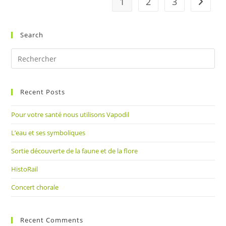
1
2
3
Aller à 
Search
Pre
Es
to
Recent Posts
clo
the
Pour votre santé nous utilisons Vapodil
sea
pan
L’eau et ses symboliques
Sortie découverte de la faune et de la flore
HistoRail
Concert chorale
Recent Comments