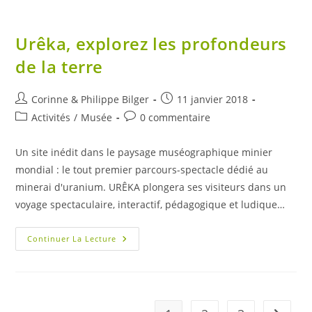
Urêka, explorez les profondeurs
de la terre
Auteur/autrice
Publication
Corinne & Philippe Bilger
11 janvier 2018
de
publiée :
Post
Commentaires
Activités
/
Musée
0 commentaire
la
category:
de
publication :
la
Un site inédit dans le paysage muséographique minier
publication :
mondial : le tout premier parcours-spectacle dédié au
minerai d'uranium. URÊKA plongera ses visiteurs dans un
voyage spectaculaire, interactif, pédagogique et ludique…
Urêka,
Continuer La Lecture
Explorez
Les
Profondeurs
De
La
Terre