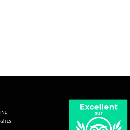
INE
GÎTES