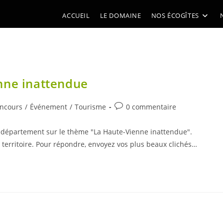
ACCUEIL
LE DOMAINE
NOS ÉCOGÎTES
nne inattendue
Commentaires
ncours
/
Événement
/
Tourisme
0 commentaire
ry:
de
la
 département sur le thème "La Haute-Vienne inattendue".
publication :
territoire. Pour répondre, envoyez vos plus beaux clichés…