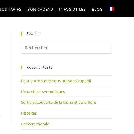
NOS TARIFS
BON CADEAU
INFOS UTILES
BLOG
Search
Press
Escape
to
Recent Posts
close
the
Pour votre santé nous utilisons Vapodil
search
panel.
L’eau et ses symboliques
Sortie découverte de la faune et de la flore
HistoRail
Concert chorale