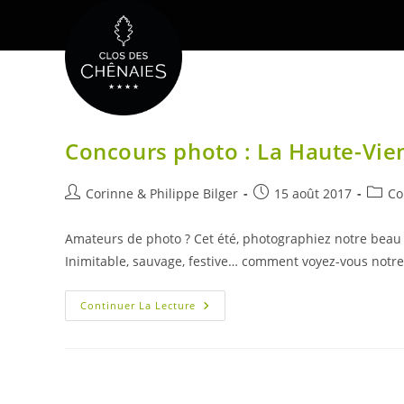
Skip
to
content
Concours photo : La Haute-Vie
Auteur/autrice
Publication
Post
Corinne & Philippe Bilger
15 août 2017
Co
de
publiée :
catego
la
Amateurs de photo ? Cet été, photographiez notre beau
publication :
Inimitable, sauvage, festive… comment voyez-vous notre 
Concours
Continuer La Lecture
Photo
:
La
Haute-
Vienne
Inattendue