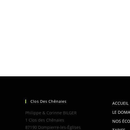
Clos Des Chênaies
ACCUEIL
LE DOMA
Philippe & Corinne BILGER
1 Clos des Chênaies
NOS ÉCO
87190 Dompierre-les-Églises