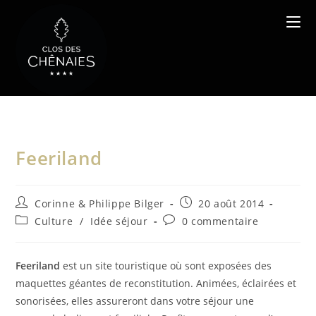
Skip
to
content
Feeriland
Auteur/autrice
Publication
Corinne & Philippe Bilger
20 août 2014
de
publiée :
Post
Commentaires
Culture
/
Idée séjour
0 commentaire
la
category:
de
publication :
la
publication :
Feeriland
est un site touristique où sont exposées des
maquettes géantes de reconstitution. Animées, éclairées et
sonorisées, elles assureront dans votre séjour une