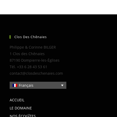
Clos Des Chênaies
Philippe & Corinne BILGER
1 Clos des Chênaies
87190 Dompierre-les-Églises
Tél. +33 6 28 43 53 61
contact@closdeschenaies.com
Français
ACCUEIL
LE DOMAINE
NOS ÉCOGÎTES