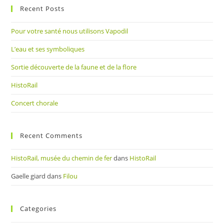
Recent Posts
clo
the
Pour votre santé nous utilisons Vapodil
sea
pan
L’eau et ses symboliques
Sortie découverte de la faune et de la flore
HistoRail
Concert chorale
Recent Comments
HistoRail, musée du chemin de fer
dans
HistoRail
Gaelle giard
dans
Filou
Categories