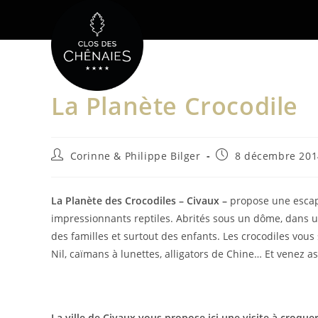
Skip
to
content
La Planète Crocodile
Auteur/autrice
Publication
Corinne & Philippe Bilger
8 décembre 201
de
publiée :
la
publication :
La Planète des Crocodiles – Civaux –
propose une escap
impressionnants reptiles. Abrités sous un dôme, dans un
des familles et surtout des enfants. Les crocodiles vou
Nil, caïmans à lunettes, alligators de Chine… Et venez as
La ville de Civaux vous propose ici une visite à croquer