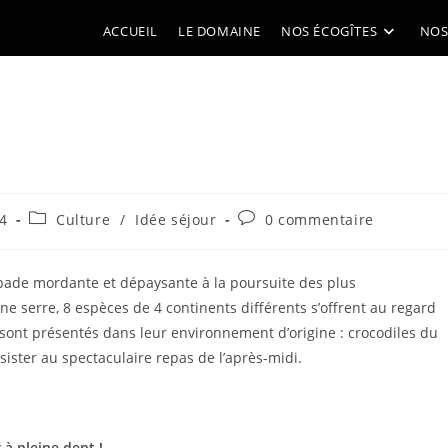
ACCUEIL
LE DOMAINE
NOS ÉCOGÎTES
NOS
Post
Commentaires
4
Culture
/
Idée séjour
0 commentaire
category:
de
la
publication :
ade mordante et dépaysante à la poursuite des plus
e serre, 8 espèces de 4 continents différents s’offrent au regard
s sont présentés dans leur environnement d’origine : crocodiles du
sister au spectaculaire repas de l’après-midi.
 à pleine dent !