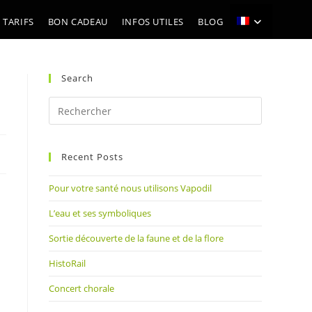
 TARIFS
BON CADEAU
INFOS UTILES
BLOG
Search
Press
Escape
to
Recent Posts
close
the
Pour votre santé nous utilisons Vapodil
search
panel.
L’eau et ses symboliques
Sortie découverte de la faune et de la flore
HistoRail
Concert chorale