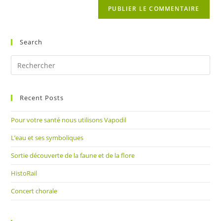
comment
votre
site
(facultatif)
Search
Pre
Es
to
Recent Posts
clo
the
Pour votre santé nous utilisons Vapodil
sea
pan
L’eau et ses symboliques
Sortie découverte de la faune et de la flore
HistoRail
Concert chorale