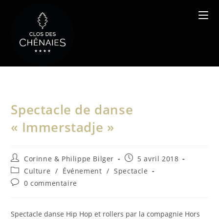
Skip
to
content
Spectacle de danse
« Immerstadje »
Auteur/autrice
Publication
Corinne & Philippe Bilger
5 avril 2018
de
publiée :
Post
Culture
/
Événement
/
Spectacle
la
category:
Commentaires
0 commentaire
publication :
de
la
publication :
Spectacle danse Hip Hop et rollers par la compagnie Hors