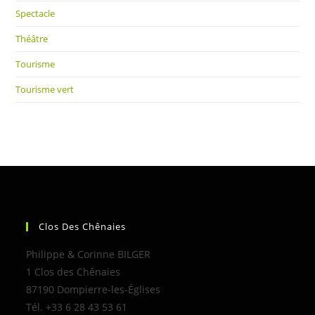
Spectacle
Théâtre
Tourisme
Tourisme vert
Clos Des Chênaies
Philippe & Corinne BILGER
1 Clos des Chênaies
87190 Dompierre-les-Églises
Tél. +33 6 28 43 53 61