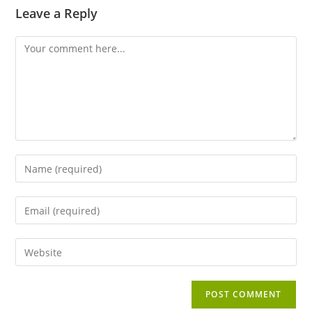
Leave a Reply
Comment
Enter
your
name
Enter
or
your
username
email
Enter
to
address
your
comment
to
website
comment
URL