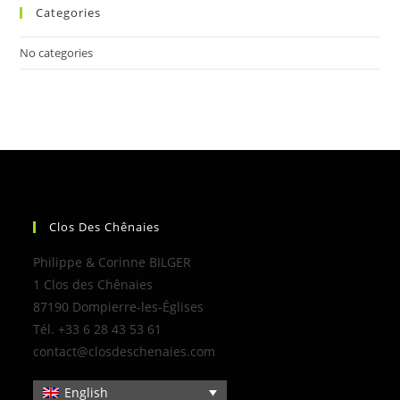
Categories
No categories
Clos Des Chênaies
Philippe & Corinne BILGER
1 Clos des Chênaies
87190 Dompierre-les-Églises
Tél. +33 6 28 43 53 61
contact@closdeschenaies.com
English