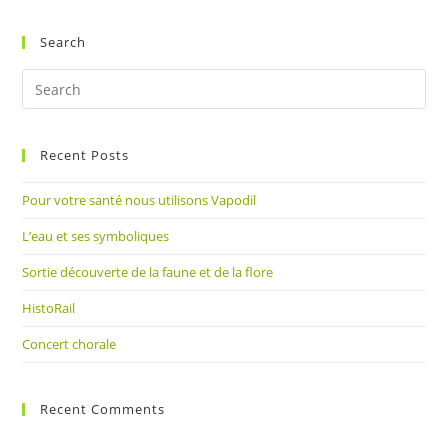
(optional)
Search
Pre
Es
to
Recent Posts
clo
the
Pour votre santé nous utilisons Vapodil
sea
pan
L’eau et ses symboliques
Sortie découverte de la faune et de la flore
HistoRail
Concert chorale
Recent Comments