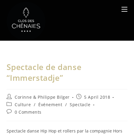
Skip
to
content
Spectacle de danse
“Immerstadje”
Post
Post
Corinne & Philippe Bilger
5 April 2018
author:
published:
Post
Culture
/
Événement
/
Spectacle
category:
Post
0 Comments
comments:
Spectacle danse Hip Hop et rollers par la compagnie Hors