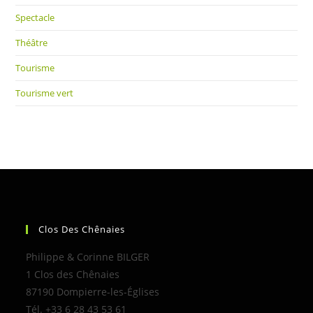
Spectacle
Théâtre
Tourisme
Tourisme vert
Clos Des Chênaies
Philippe & Corinne BILGER
1 Clos des Chênaies
87190 Dompierre-les-Églises
Tél. +33 6 28 43 53 61