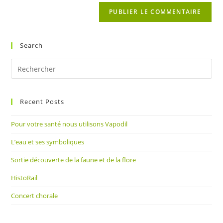
de
comment
votre
site
(facultatif)
Search
Pre
Es
to
Recent Posts
clo
the
Pour votre santé nous utilisons Vapodil
sea
pan
L’eau et ses symboliques
Sortie découverte de la faune et de la flore
HistoRail
Concert chorale