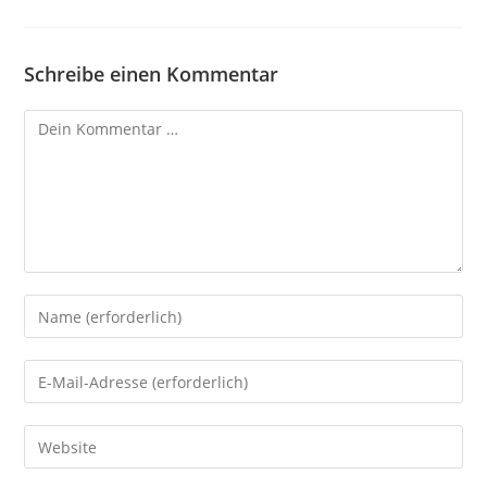
Schreibe einen Kommentar
Kommentar
Gib
deinen
Namen
Gib
oder
deine
Benutzernamen
E-
Gib
zum
Mail-
deine
Kommentieren
Adresse