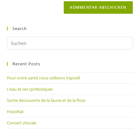
Website-
ein
zum
URL
Kommentieren
ein
ein
(optional)
Search
Pre
Es
to
Recent Posts
clo
the
Pour votre santé nous utilisons Vapodil
sea
pan
L’eau et ses symboliques
Sortie découverte de la faune et de la flore
HistoRail
Concert chorale