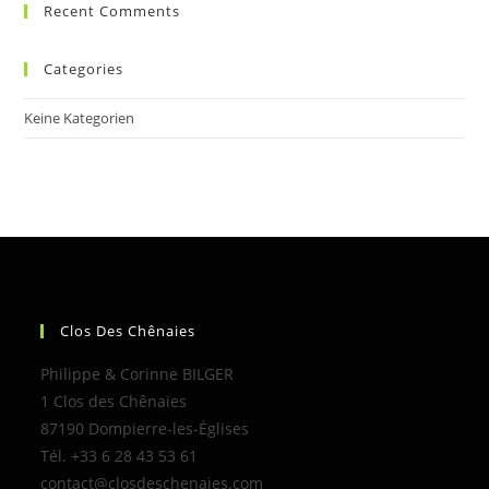
Recent Comments
Categories
Keine Kategorien
Clos Des Chênaies
Philippe & Corinne BILGER
1 Clos des Chênaies
87190 Dompierre-les-Églises
Tél. +33 6 28 43 53 61
contact@closdeschenaies.com