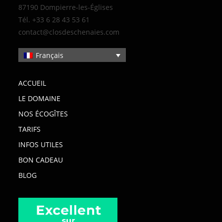
87190 Dompierre-les-Églises
Tél. +33 6 28 43 53 61
contact@closdeschenaies.com
Français
ACCUEIL
LE DOMAINE
NOS ÉCOGÎTES
TARIFS
INFOS UTILES
BON CADEAU
BLOG