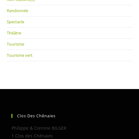
Randonnée
Spectacle
Théâtre
Tourisme
Tourisme vert
Clos Des Chênaies
Philippe & Corinne BILGER
1 Clos des Chênaies