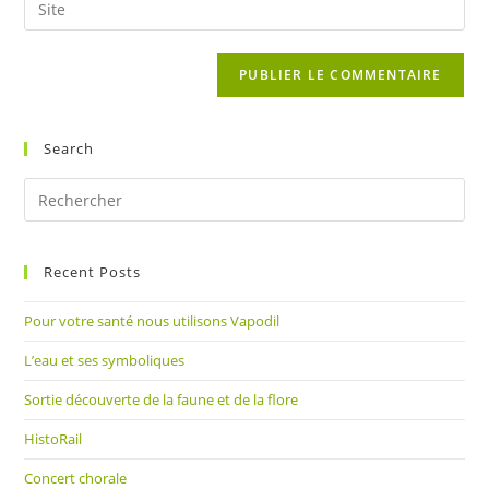
to
address
l’URL
comment
to
de
comment
votre
site
(facultatif)
Search
Pre
Es
to
Recent Posts
clo
the
Pour votre santé nous utilisons Vapodil
sea
pan
L’eau et ses symboliques
Sortie découverte de la faune et de la flore
HistoRail
Concert chorale