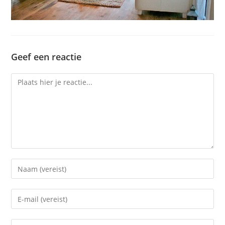
Geef een reactie
Reactie
Voer
je
naam
Voer
of
je
gebruikersnaam
e-
Voer