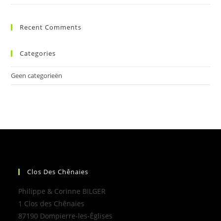
Recent Comments
Categories
Geen categorieën
Clos Des Chênaies
Philippe & Corinne BILGER
1 Clos des Chênaies
87190 Dompierre-les-Églises