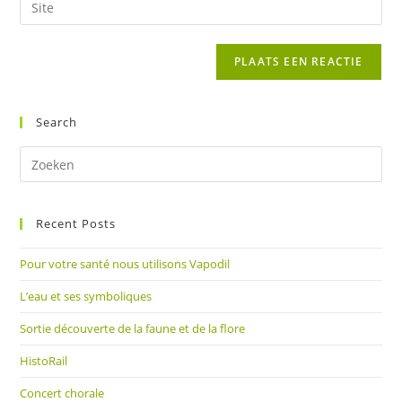
in
mail
je
om
in
site
te
om
URL
reageren
te
in
kunnen
(optioneel)
Search
reageren
Dr
op
Es
Recent Posts
om
het
Pour votre santé nous utilisons Vapodil
zoe
te
L’eau et ses symboliques
slu
Sortie découverte de la faune et de la flore
HistoRail
Concert chorale