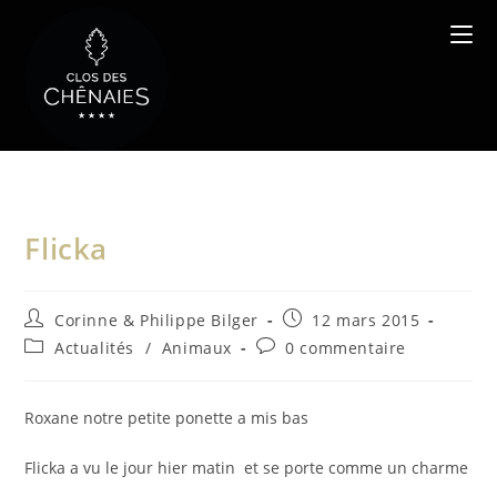
Skip
to
content
Flicka
Auteur/autrice
Publication
Corinne & Philippe Bilger
12 mars 2015
de
publiée :
Post
Commentaires
Actualités
/
Animaux
0 commentaire
la
category:
de
publication :
la
publication :
Roxane notre petite ponette a mis bas
Flicka a vu le jour hier matin et se porte comme un charme