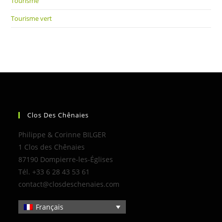
Tourisme
Tourisme vert
Clos Des Chênaies
Philippe & Corinne BILGER
1 Clos des Chênaies
87190 Dompierre-les-Églises
Tél. +33 6 28 43 53 61
contact@closdeschenaies.com
Français