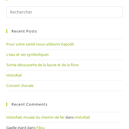
Pre
Es
to
Recent Posts
clo
the
Pour votre santé nous utilisons Vapodil
sea
pan
L’eau et ses symboliques
Sortie découverte de la faune et de la flore
HistoRail
Concert chorale
Recent Comments
HistoRail, musée du chemin de fer
dans
HistoRail
Gaelle giard
dans
Filou