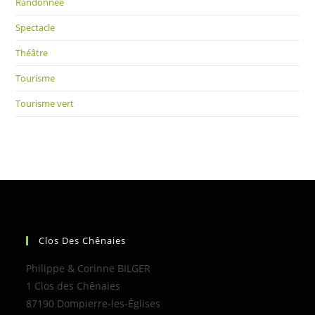
Randonnée
Spectacle
Théâtre
Tourisme
Tourisme vert
Clos Des Chênaies
Philippe & Corinne BILGER
1 Clos des Chênaies
87190 Dompierre-les-Églises