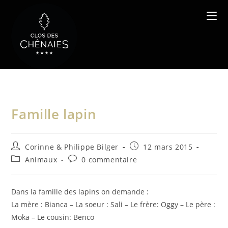
Skip
to
content
Famille lapin
Auteur/autrice
Publication
Corinne & Philippe Bilger
12 mars 2015
de
publiée :
Post
Commentaires
Animaux
0 commentaire
la
category:
de
publication :
la
publication :
Dans la famille des lapins on demande :
La mère : Bianca – La soeur : Sali – Le frère: Oggy – Le père :
Moka – Le cousin: Benco