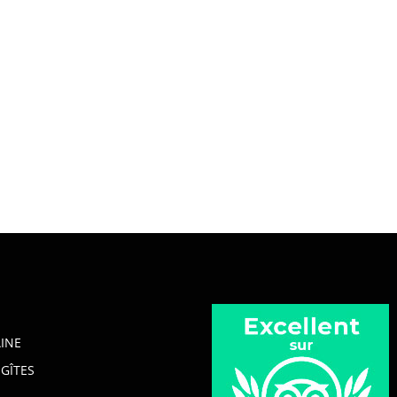
INE
GÎTES