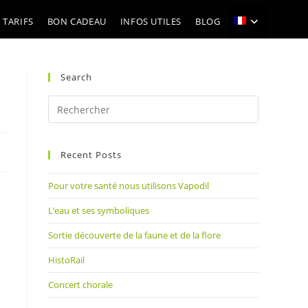
 TARIFS
BON CADEAU
INFOS UTILES
BLOG
Search
Press
Escape
to
Recent Posts
close
the
Pour votre santé nous utilisons Vapodil
search
panel.
L’eau et ses symboliques
Sortie découverte de la faune et de la flore
HistoRail
Concert chorale