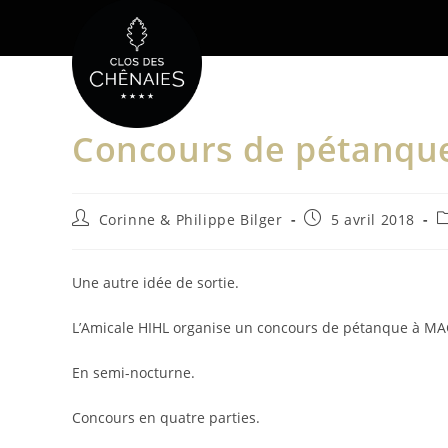
Skip
to
content
Concours de pétanqu
Auteur/autrice
Publication
P
Corinne & Philippe Bilger
5 avril 2018
de
publiée :
c
la
publication :
Une autre idée de sortie.
L’Amicale HIHL organise un concours de pétanque à M
En semi-nocturne.
Concours en quatre parties.