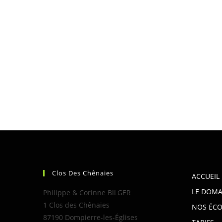
Clos Des Chênaies
ACCUEIL
LE DOMA
Philippe & Corinne BILGER
1 Clos des Chênaies
NOS ÉCO
87190 Dompierre-les-Églises