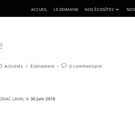
ACCUEIL
LE DOMAINE
NOS ÉCOGÎTES
NOS
e
ost
Commentaires
Activités
/
Événement
0 commentaire
ategory:
de
la
publication :
AGNAC LAVAL le
30 juin 2018