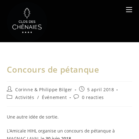
Ga
naar
inhoud
Concours de pétanque
Bericht
Bericht
Corinne & Philippe Bilger
5 april 2018
auteur:
gepubliceerd
Berichtcategorie:
Bericht
Activités
/
Événement
0 reacties
op:
reacties:
Une autre idée de sortie.
L’Amicale HIHL organise un concours de pétanque à
MAGNAC LAVAL le
30 juin 2018