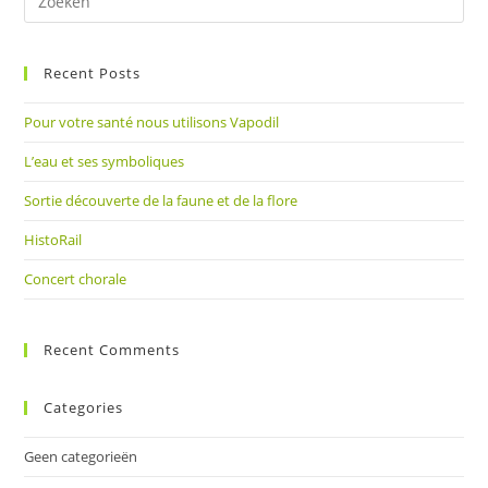
op
Es
Recent Posts
om
het
Pour votre santé nous utilisons Vapodil
zoe
te
L’eau et ses symboliques
slu
Sortie découverte de la faune et de la flore
HistoRail
Concert chorale
Recent Comments
Categories
Geen categorieën