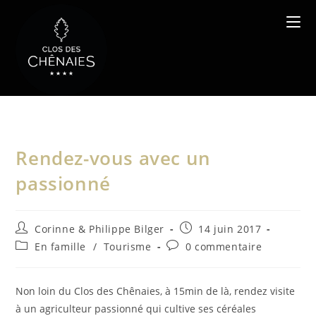
Skip
to
content
Rendez-vous avec un
passionné
Auteur/autrice
Publication
Corinne & Philippe Bilger
14 juin 2017
de
publiée :
Post
Commentaires
En famille
/
Tourisme
0 commentaire
la
category:
de
publication :
la
publication :
Non loin du Clos des Chênaies, à 15min de là, rendez visite
à un agriculteur passionné qui cultive ses céréales