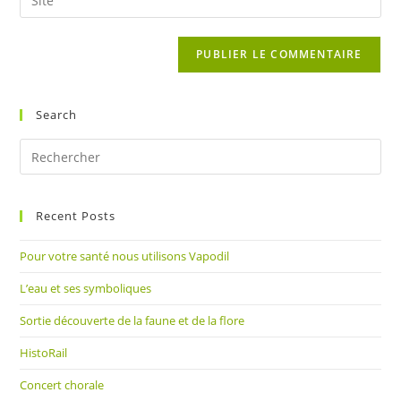
address
l’URL
comment
to
de
comment
votre
site
(facultatif)
Search
Pre
Es
to
Recent Posts
clo
the
Pour votre santé nous utilisons Vapodil
sea
pan
L’eau et ses symboliques
Sortie découverte de la faune et de la flore
HistoRail
Concert chorale