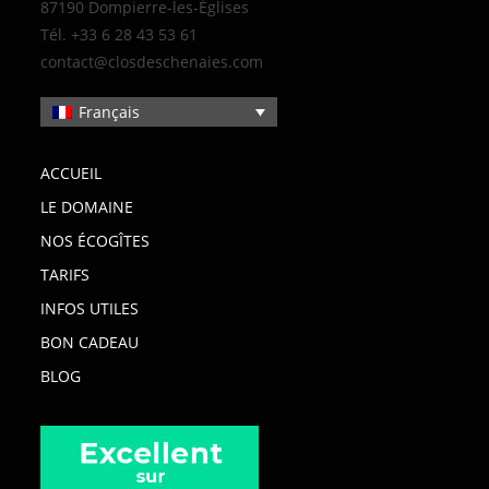
87190 Dompierre-les-Églises
Tél. +33 6 28 43 53 61
contact@closdeschenaies.com
Français
ACCUEIL
LE DOMAINE
NOS ÉCOGÎTES
TARIFS
INFOS UTILES
BON CADEAU
BLOG