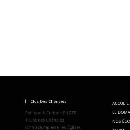
Clos Des Chênaies
ACCUEIL
LE DOMA
Philippe & Corinne BILGER
1 Clos des Chênaies
NOS ÉCO
87190 Dompierre-les-Églises