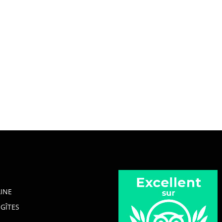
INE
GÎTES