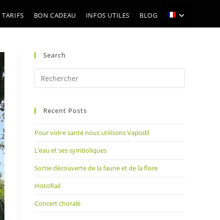
 TARIFS
BON CADEAU
INFOS UTILES
BLOG
Search
Press
Escape
to
Recent Posts
close
the
Pour votre santé nous utilisons Vapodil
search
panel.
L’eau et ses symboliques
Sortie découverte de la faune et de la flore
HistoRail
Concert chorale