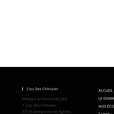
Clos Des Chênaies
ACCUEIL
LE DOMA
Philippe & Corinne BILGER
1 Clos des Chênaies
NOS ÉCO
87190 Dompierre-les-Églises