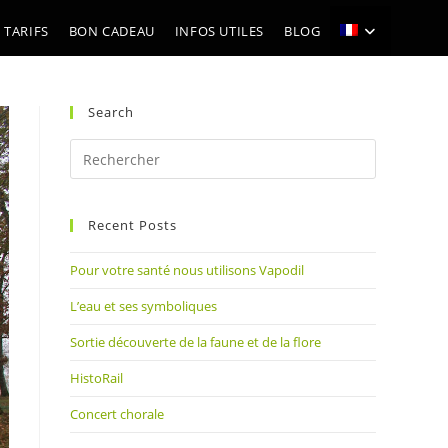
 TARIFS
BON CADEAU
INFOS UTILES
BLOG
Search
Press
Escape
to
Recent Posts
close
the
Pour votre santé nous utilisons Vapodil
search
panel.
L’eau et ses symboliques
Sortie découverte de la faune et de la flore
HistoRail
Concert chorale