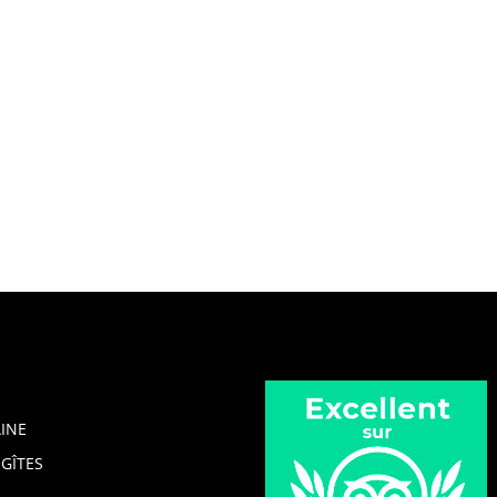
INE
GÎTES