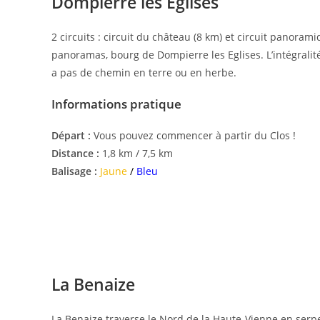
Dompierre les Eglises
2 circuits : circuit du château (8 km) et circuit panorami
panoramas, bourg de Dompierre les Eglises. L’intégralité
a pas de chemin en terre ou en herbe.
Informations pratique
Départ :
Vous pouvez commencer à partir du Clos !
Distance :
1,8 km / 7,5 km
Balisage :
Jaune
/
Bleu
La Benaize
La Benaize traverse le Nord de la Haute-Vienne en serpent