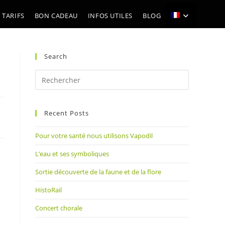
 TARIFS
BON CADEAU
INFOS UTILES
BLOG
Search
Press
Escape
to
Recent Posts
close
the
Pour votre santé nous utilisons Vapodil
search
panel.
L’eau et ses symboliques
Sortie découverte de la faune et de la flore
HistoRail
Concert chorale