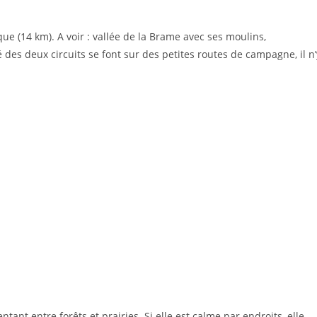
que (14 km). A voir : vallée de la Brame avec ses moulins,
 des deux circuits se font sur des petites routes de campagne, il n’
ant entre forêts et prairies. Si elle est calme par endroits, elle