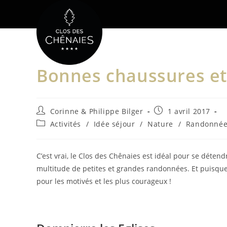
Skip
to
content
Bonnes chaussures et 
Auteur/autrice
Publication
Corinne & Philippe Bilger
1 avril 2017
de
publiée :
Post
Activités
/
Idée séjour
/
Nature
/
Randonné
la
category:
publication :
C’est vrai, le Clos des Chênaies est idéal pour se déten
multitude de petites et grandes randonnées. Et puisque 
pour les motivés et les plus courageux !