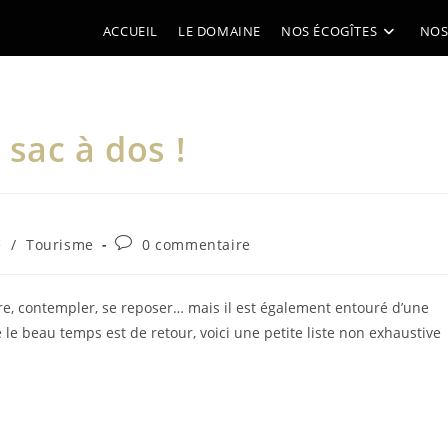
ACCUEIL
LE DOMAINE
NOS ÉCOGÎTES
NOS
sac à dos !
Commentaires
e
/
Tourisme
0 commentaire
de
la
publication :
dre, contempler, se reposer… mais il est également entouré d’une
le beau temps est de retour, voici une petite liste non exhaustive