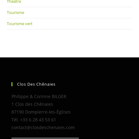
Théâtre
Tourisme
Tourisme vert
Clos Des Chênaies
Philippe & Corinne BILGER
1 Clos des Chênaies
87190 Dompierre-les-Églises
Tél. +33 6 28 43 53 61
contact@closdeschenaies.com