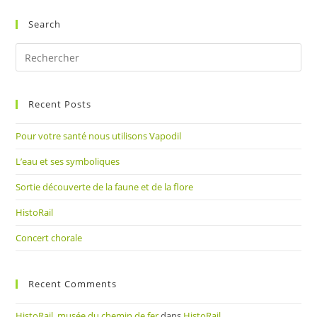
(facultatif)
Search
Pre
Es
to
Recent Posts
clo
the
Pour votre santé nous utilisons Vapodil
sea
pan
L’eau et ses symboliques
Sortie découverte de la faune et de la flore
HistoRail
Concert chorale
Recent Comments
HistoRail, musée du chemin de fer
dans
HistoRail