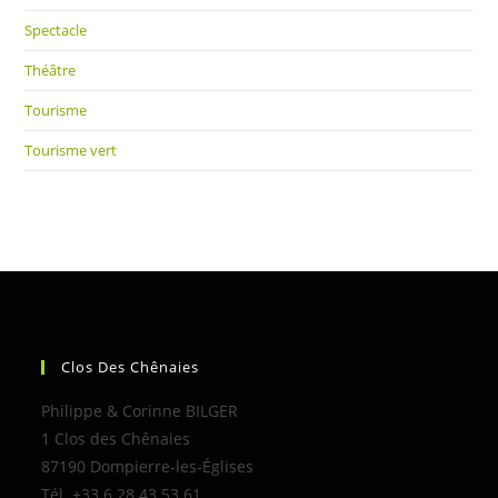
Spectacle
Théâtre
Tourisme
Tourisme vert
Clos Des Chênaies
Philippe & Corinne BILGER
1 Clos des Chênaies
87190 Dompierre-les-Églises
Tél. +33 6 28 43 53 61