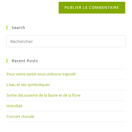
de
comment
votre
site
(facultatif)
Search
Pre
Es
to
Recent Posts
clo
the
Pour votre santé nous utilisons Vapodil
sea
pan
L’eau et ses symboliques
Sortie découverte de la faune et de la flore
HistoRail
Concert chorale