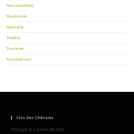
Non classifié(e)
Randonnée
Spectacle
Théâtre
Tourisme
Tourisme vert
Clos Des Chênaies
Philippe & Corinne BILGER