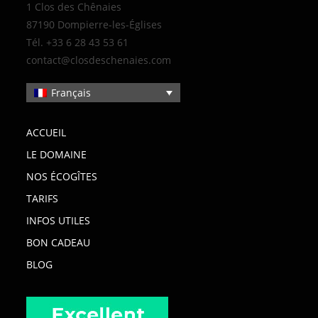
1 Clos des Chênaies
87190 Dompierre-les-Églises
Tél. +33 6 28 43 53 61
contact@closdeschenaies.com
Français
ACCUEIL
LE DOMAINE
NOS ÉCOGÎTES
TARIFS
INFOS UTILES
BON CADEAU
BLOG