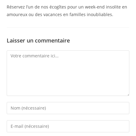
Réservez l’un de nos écogîtes pour un week-end insolite en
amoureux ou des vacances en familles inoubliables.
Laisser un commentaire
Comment
Enter
your
name
Enter
or
your
username