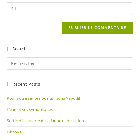
email
Saisir
to
address
l’URL
comment
to
de
comment
votre
site
(facultatif)
Search
Pre
Es
to
Recent Posts
clo
the
Pour votre santé nous utilisons Vapodil
sea
pan
L’eau et ses symboliques
Sortie découverte de la faune et de la flore
HistoRail