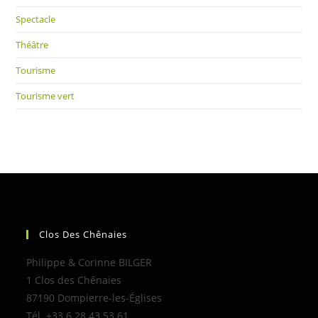
Spectacle
Théâtre
Tourisme
Tourisme vert
Clos Des Chênaies
Philippe & Corinne BILGER
1 Clos des Chênaies
87190 Dompierre-les-Églises
Tél. +33 6 28 43 53 61