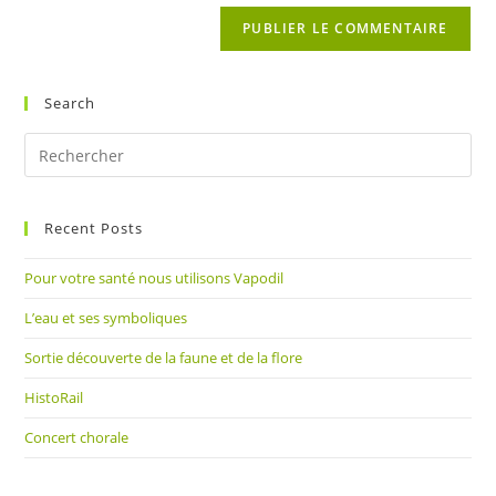
de
comment
votre
site
(facultatif)
Search
Pre
Es
to
Recent Posts
clo
the
Pour votre santé nous utilisons Vapodil
sea
pan
L’eau et ses symboliques
Sortie découverte de la faune et de la flore
HistoRail
Concert chorale