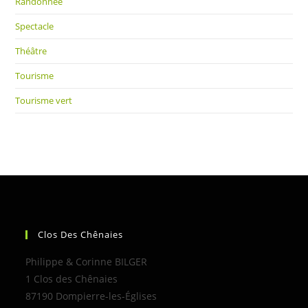
Randonnée
Spectacle
Théâtre
Tourisme
Tourisme vert
Clos Des Chênaies
Philippe & Corinne BILGER
1 Clos des Chênaies
87190 Dompierre-les-Églises