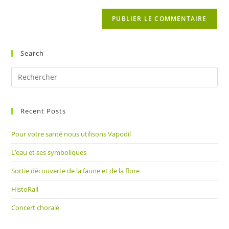
to
de
comment
votre
site
(facultatif)
Search
Pre
Es
to
Recent Posts
clo
the
Pour votre santé nous utilisons Vapodil
sea
pan
L’eau et ses symboliques
Sortie découverte de la faune et de la flore
HistoRail
Concert chorale