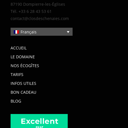
87190 Dompierre-les-Églises
Tél. +33 6 28 43 53 61
contact@closdeschenaies.com
Français
ACCUEIL
LE DOMAINE
NOS ÉCOGÎTES
TARIFS
INFOS UTILES
BON CADEAU
BLOG