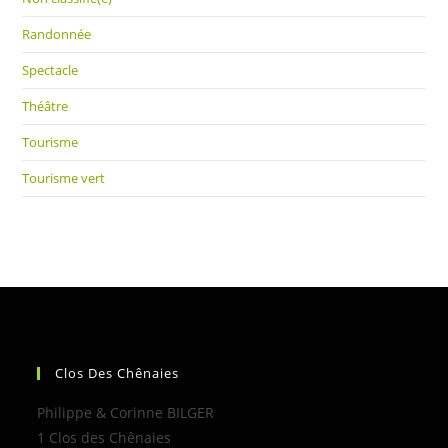
Randonnée
Spectacle
Théâtre
Tourisme
Tourisme vert
Clos Des Chênaies
Philippe & Corinne BILGER
1 Clos des Chênaies