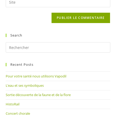
to
address
l’URL
comment
to
de
comment
votre
site
(facultatif)
Search
Pre
Es
to
Recent Posts
clo
the
Pour votre santé nous utilisons Vapodil
sea
pan
L’eau et ses symboliques
Sortie découverte de la faune et de la flore
HistoRail
Concert chorale