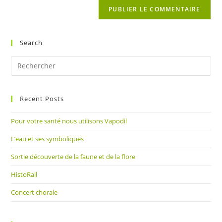
comment
votre
site
(facultatif)
Search
Pre
Es
to
Recent Posts
clo
the
Pour votre santé nous utilisons Vapodil
sea
pan
L’eau et ses symboliques
Sortie découverte de la faune et de la flore
HistoRail
Concert chorale