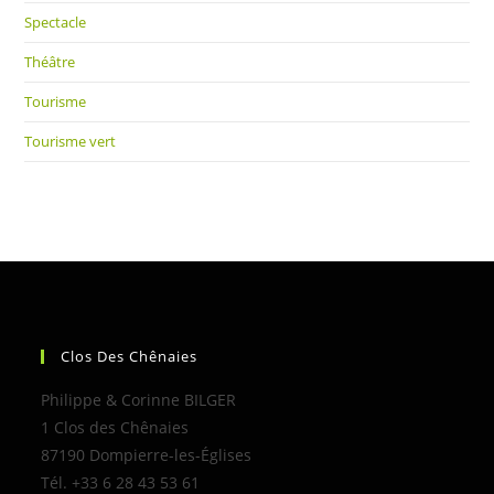
Spectacle
Théâtre
Tourisme
Tourisme vert
Clos Des Chênaies
Philippe & Corinne BILGER
1 Clos des Chênaies
87190 Dompierre-les-Églises
Tél. +33 6 28 43 53 61