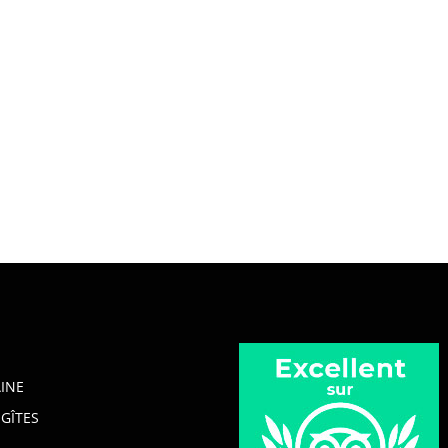
INE
GÎTES