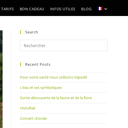
 TARIFS
BON CADEAU
INFOS UTILES
BLOG
Search
Press
Escape
to
Recent Posts
close
the
Pour votre santé nous utilisons Vapodil
search
panel.
L’eau et ses symboliques
Sortie découverte de la faune et de la flore
HistoRail
Concert chorale