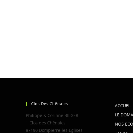
Clos Des Chênaies
ACCUEIL
LE DOMA
Philippe & Corinne BILGER
1 Clos des Chênaies
NOS ÉCO
87190 Dompierre-les-Églises