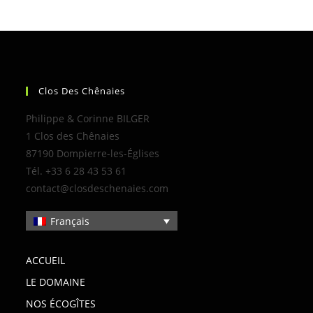
Clos Des Chênaies
Philippe & Corinne BILGER
1 Clos des Chênaies
87190 Dompierre-les-Églises
Tél. +33 6 28 43 53 61
contact@closdeschenaies.com
Français
ACCUEIL
LE DOMAINE
NOS ÉCOGÎTES