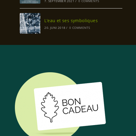
7. SEPTEMBER 2021
/
0 COMMENTS
L’eau et ses symboliques
20. JUNI 2018
/
0 COMMENTS