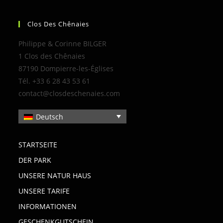
Clos Des Chênaies
Philippe & Corinne BILGER
1 Clos des Chênaies
87190 Dompierre-les-Églises
Tél. +33 6 28 43 53 61
contact@closdeschenaies.com
Deutsch
STARTSEITE
DER PARK
UNSERE NATUR HAUS
UNSERE TARIFE
INFORMATIONEN
GESCHENKGUTSCHEIN