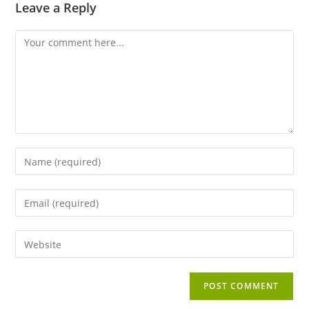
Leave a Reply
Comment
Enter
your
name
Enter
or
your
username
email
Enter
to
address
your
comment
to
website
comment
URL
(optional)