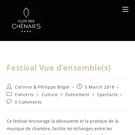
Skip
to
content
Festival Vue d’ensemble(s)
Post
Post
Corinne & Philippe Bilger
5 March 2018
author:
published:
Post
Concerts
/
Culture
/
Événement
/
Spectacle
category:
Post
0 Comments
comments:
Ce festival encourage la découverte et la pratique de la
musique de chambre, facilite les échanges entre les