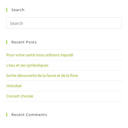
Search
Pre
Es
to
Recent Posts
clo
the
Pour votre santé nous utilisons Vapodil
sea
pan
L’eau et ses symboliques
Sortie découverte de la faune et de la flore
HistoRail
Concert chorale
Recent Comments