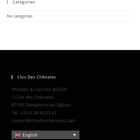
Categories
No categories
Clos Des Chênaies
Philippe & Corinne BILGER
1 Clos des Chênaies
87190 Dompierre-les-Églises
Tél. +33 6 28 43 53 61
contact@closdeschenaies.com
English