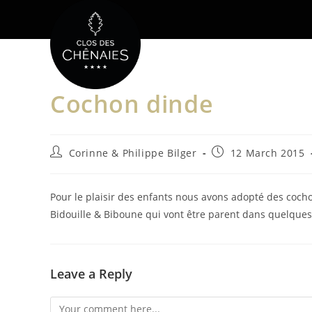
Skip
to
content
Cochon dinde
Post
Post
Corinne & Philippe Bilger
12 March 2015
author:
published:
Pour le plaisir des enfants nous avons adopté des cocho
Bidouille & Biboune qui vont être parent dans quelqu
Leave a Reply
Comment