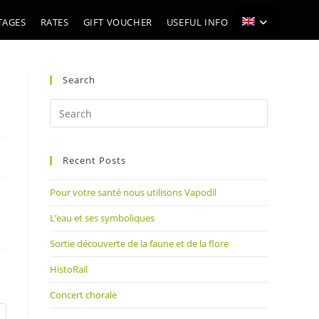
TAGES
RATES
GIFT VOUCHER
USEFUL INFO
Search
Press
Escape
to
Recent Posts
close
the
Pour votre santé nous utilisons Vapodil
search
panel.
L’eau et ses symboliques
Sortie découverte de la faune et de la flore
HistoRail
Concert chorale