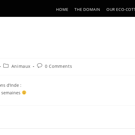
HOME
THE DOMAIN
OUR ECO-COT
Post
Post
Animaux
0 Comments
category:
comments:
ns d’Inde :
es semaines