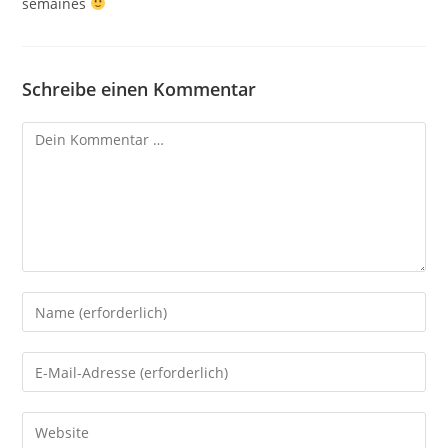
semaines
Schreibe einen Kommentar
Kommentar
Gib
deinen
Namen
Gib
oder
deine
Benutzernamen
E-
Gib
zum
Mail-