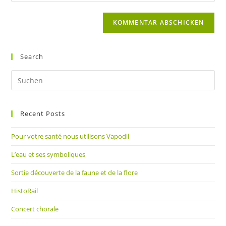
deine
Kommentieren
Adresse
Website-
ein
zum
URL
Kommentieren
ein
ein
(optional)
Search
Pre
Es
to
Recent Posts
clo
the
Pour votre santé nous utilisons Vapodil
sea
pan
L’eau et ses symboliques
Sortie découverte de la faune et de la flore
HistoRail
Concert chorale