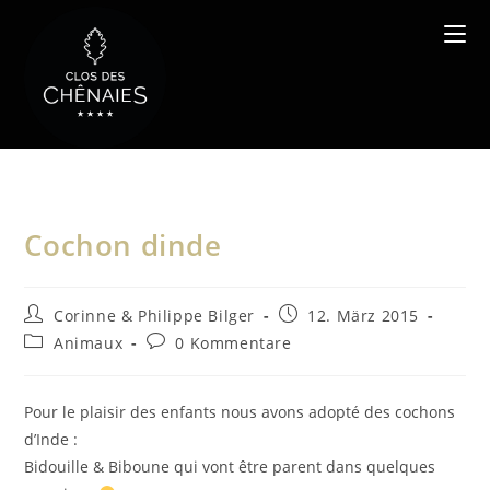
Zum
Inhalt
springen
Cochon dinde
Beitrags-
Beitrag
Corinne & Philippe Bilger
12. März 2015
Autor:
veröffentlicht:
Beitrags-
Beitrags-
Animaux
0 Kommentare
Kategorie:
Kommentare:
Pour le plaisir des enfants nous avons adopté des cochons
d’Inde :
Bidouille & Biboune qui vont être parent dans quelques