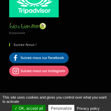
Ecotourisme
Suivez-Nous !
This site uses cookies and gives you control over what you want
to activate
OK, accept all
Personalize
Privacy policy
Protection des données
-
CGV
-
Mentions légales
- Copyright 2026 ©
WA!