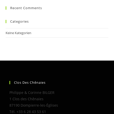
Recent Comments
Categories
Keine Kategorien
Clos Des Chênaies
Philippe & Corinne BILGER
1 Clos des Chênaies
87190 Dompierre-les-Églises
Tél. +33 6 28 43 53 61