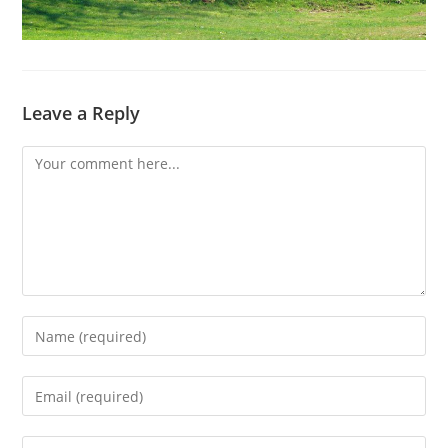
Leave a Reply
Comment
Enter
your
name
Enter
or
your
username
email
Enter