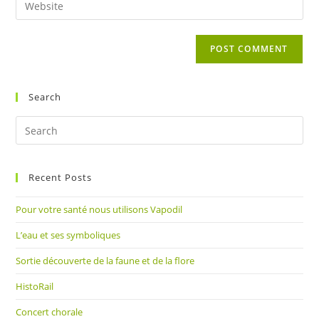
to
address
your
comment
to
website
comment
URL
(optional)
Search
Pre
Es
to
Recent Posts
clo
the
Pour votre santé nous utilisons Vapodil
sea
pan
L’eau et ses symboliques
Sortie découverte de la faune et de la flore
HistoRail
Concert chorale