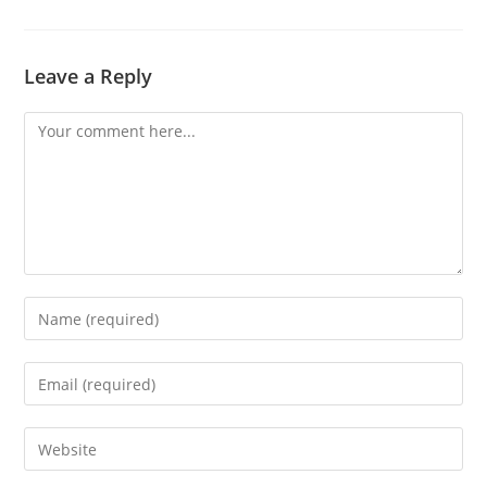
Leave a Reply
Comment
Enter
your
name
Enter
or
your
username
email
Enter
to
address
your
comment
to