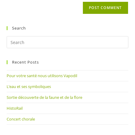
website
comment
URL
(optional)
Search
Pre
Es
to
Recent Posts
clo
the
Pour votre santé nous utilisons Vapodil
sea
pan
L’eau et ses symboliques
Sortie découverte de la faune et de la flore
HistoRail
Concert chorale