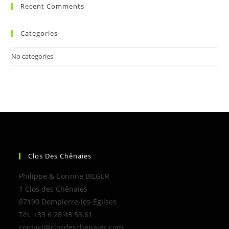
Recent Comments
Categories
No categories
Clos Des Chênaies
Philippe & Corinne BILGER
1 Clos des Chênaies
87190 Dompierre-les-Églises
Tél. +33 6 28 43 53 61
contact@closdeschenaies.com