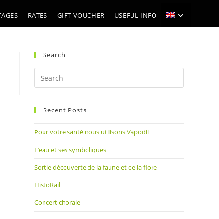
TAGES
RATES
GIFT VOUCHER
USEFUL INFO
Search
Press
Escape
to
Recent Posts
close
the
Pour votre santé nous utilisons Vapodil
search
panel.
L’eau et ses symboliques
Sortie découverte de la faune et de la flore
HistoRail
Concert chorale