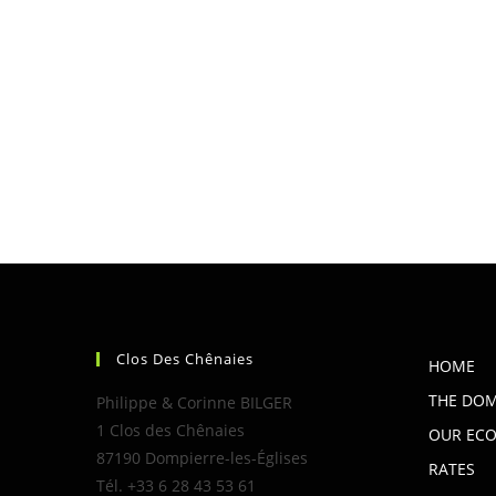
Clos Des Chênaies
HOME
THE DO
Philippe & Corinne BILGER
1 Clos des Chênaies
OUR ECO
87190 Dompierre-les-Églises
RATES
Tél. +33 6 28 43 53 61