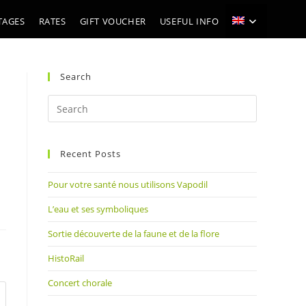
TAGES
RATES
GIFT VOUCHER
USEFUL INFO
Search
Press
Escape
to
Recent Posts
close
the
Pour votre santé nous utilisons Vapodil
search
panel.
L’eau et ses symboliques
Sortie découverte de la faune et de la flore
HistoRail
Concert chorale