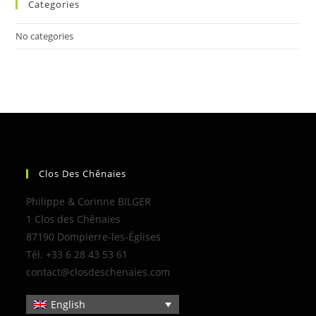
Categories
No categories
Clos Des Chênaies
Philippe & Corinne BILGER
1 Clos des Chênaies
87190 Dompierre-les-Églises
Tél. +33 6 28 43 53 61
contact@closdeschenaies.com
English