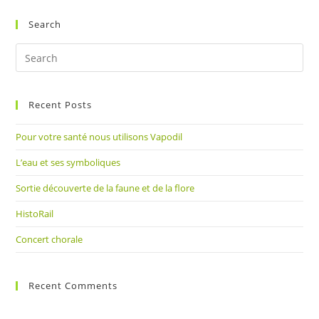
Search
Pre
Es
to
Recent Posts
clo
the
Pour votre santé nous utilisons Vapodil
sea
pan
L’eau et ses symboliques
Sortie découverte de la faune et de la flore
HistoRail
Concert chorale
Recent Comments