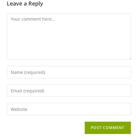
Leave a Reply
Comment
Enter
your
name
Enter
or
your
username
email
Enter
to
address
your
comment
to
website
comment
URL
(optional)