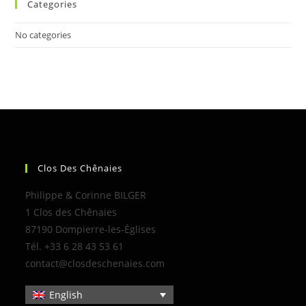
Categories
No categories
Clos Des Chênaies
Philippe & Corinne BILGER
1 Clos des Chênaies
87190 Dompierre-les-Églises
Tél. +33 6 28 43 53 61
contact@closdeschenaies.com
English