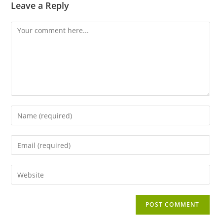
Leave a Reply
Comment
Enter
your
name
Enter
or
your
username
email
Enter
to
address
your
comment
to
website
comment
URL
(optional)