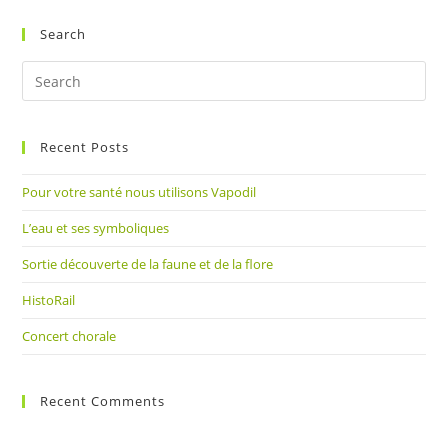
Search
Pre
Es
to
Recent Posts
clo
the
Pour votre santé nous utilisons Vapodil
sea
pan
L’eau et ses symboliques
Sortie découverte de la faune et de la flore
HistoRail
Concert chorale
Recent Comments