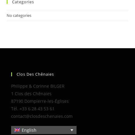
Categories
No categories
Clos Des Chênaies
Philippe & Corinne BILGER
1 Clos des Chênaies
87190 Dompierre-les-Églises
Tél. +33 6 28 43 53 61
contact@closdeschenaies.com
English