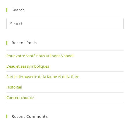
Search
Pre
Es
to
Recent Posts
clo
the
Pour votre santé nous utilisons Vapodil
sea
pan
L’eau et ses symboliques
Sortie découverte de la faune et de la flore
HistoRail
Concert chorale
Recent Comments