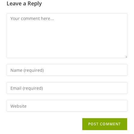
Leave a Reply
Comment
Enter
your
name
Enter
or
your
username
email
Enter
to
address
your
comment
to
website
comment
URL
(optional)