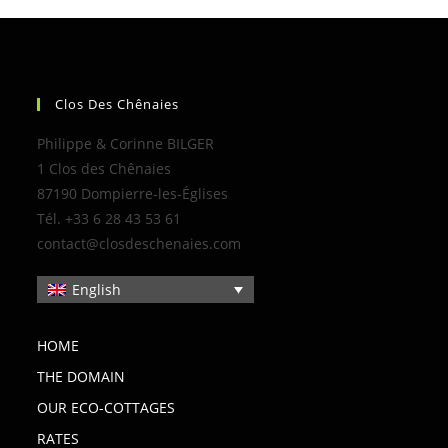
Clos Des Chênaies
Philippe & Corinne BILGER
1 Clos des Chênaies
87190 Dompierre-les-Églises
Tél. +33 6 28 43 53 61
contact@closdeschenaies.com
English
HOME
THE DOMAIN
OUR ECO-COTTAGES
RATES