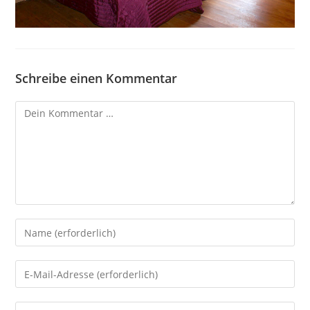
Schreibe einen Kommentar
Kommentar
Gib
deinen
Namen
Gib
oder
deine
Benutzernamen
E-
Gib