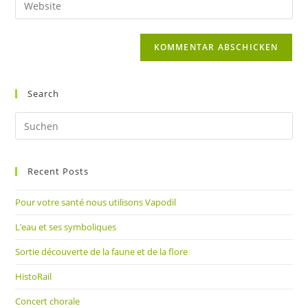
zum
Mail-
deine
Kommentieren
Adresse
Website-
ein
zum
URL
Kommentieren
ein
ein
(optional)
Search
Pre
Es
to
Recent Posts
clo
the
Pour votre santé nous utilisons Vapodil
sea
pan
L’eau et ses symboliques
Sortie découverte de la faune et de la flore
HistoRail
Concert chorale