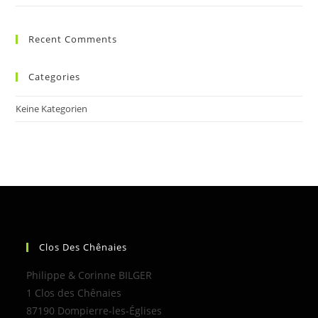
Recent Comments
Categories
Keine Kategorien
Clos Des Chênaies
Philippe & Corinne BILGER
1 Clos des Chênaies
87190 Dompierre-les-Églises