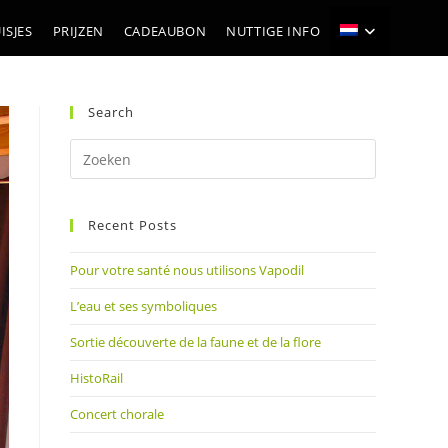
ISJES
PRIJZEN
CADEAUBON
NUTTIGE INFO
Search
Druk
op
Escape
Recent Posts
om
het
Pour votre santé nous utilisons Vapodil
zoekpanee
te
L’eau et ses symboliques
sluiten.
Sortie découverte de la faune et de la flore
HistoRail
Concert chorale