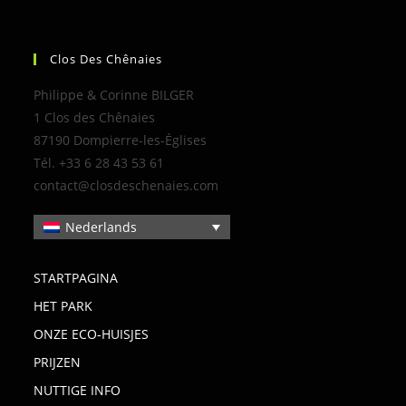
Clos Des Chênaies
Philippe & Corinne BILGER
1 Clos des Chênaies
87190 Dompierre-les-Églises
Tél. +33 6 28 43 53 61
contact@closdeschenaies.com
Nederlands
STARTPAGINA
HET PARK
ONZE ECO-HUISJES
PRIJZEN
NUTTIGE INFO