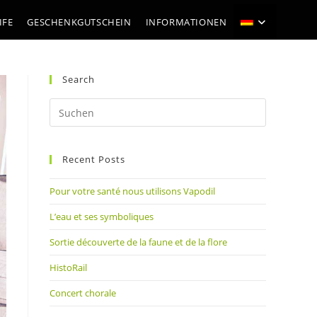
IFE
GESCHENKGUTSCHEIN
INFORMATIONEN
Search
Press
Escape
to
Recent Posts
close
the
Pour votre santé nous utilisons Vapodil
search
panel.
L’eau et ses symboliques
Sortie découverte de la faune et de la flore
HistoRail
Concert chorale